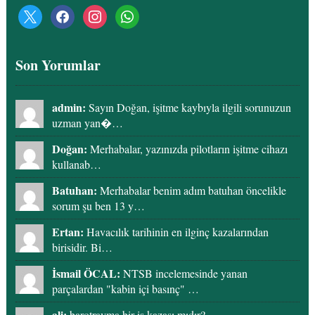
x
facebook
instagram
whatsapp
Son Yorumlar
admin:
Sayın Doğan, işitme kaybıyla ilgili sorunuzun
uzman yan�…
Doğan:
Merhabalar, yazınızda pilotların işitme cihazı
kullanab…
Batuhan:
Merhabalar benim adım batuhan öncelikle
sorum şu ben 13 y…
Ertan:
Havacılık tarihinin en ilginç kazalarından
birisidir. Bi…
İsmail ÖCAL:
NTSB incelemesinde yanan
parçalardan "kabin içi basınç" …
ali:
barotravma bir iş kazası mıdır?…