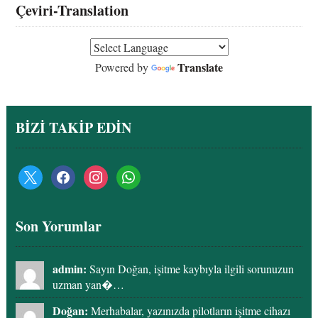
Çeviri-Translation
Translate
Powered by
BİZİ TAKİP EDİN
x
facebook
instagram
whatsapp
Son Yorumlar
admin:
Sayın Doğan, işitme kaybıyla ilgili sorunuzun
uzman yan�…
Doğan:
Merhabalar, yazınızda pilotların işitme cihazı