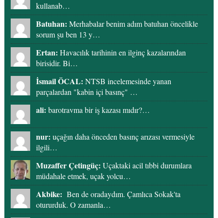
kullanab…
Batuhan:
Merhabalar benim adım batuhan öncelikle
sorum şu ben 13 y…
Ertan:
Havacılık tarihinin en ilginç kazalarından
birisidir. Bi…
İsmail ÖCAL:
NTSB incelemesinde yanan
parçalardan "kabin içi basınç" …
ali:
barotravma bir iş kazası mıdır?…
nur:
uçağın daha önceden basınç arızası vermesiyle
ilgili…
Muzaffer Çetingüç:
Uçaktaki acil tıbbi durumlara
müdahale etmek, uçak yolcu…
Akbike:
Ben de oradaydım. Çamlıca Sokak'ta
otururduk. O zamanla…