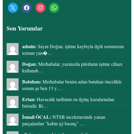
x
facebook
instagram
whatsapp
Son Yorumlar
admin:
Sayın Doğan, işitme kaybıyla ilgili sorunuzun
uzman yan�…
Doğan:
Merhabalar, yazınızda pilotların işitme cihazı
kullanab…
Batuhan:
Merhabalar benim adım batuhan öncelikle
sorum şu ben 13 y…
Ertan:
Havacılık tarihinin en ilginç kazalarından
birisidir. Bi…
İsmail ÖCAL:
NTSB incelemesinde yanan
parçalardan "kabin içi basınç" …