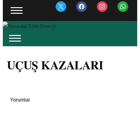
x
facebook
instagram
whatsapp
UÇUŞ KAZALARI
Yorumlar