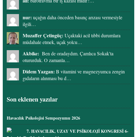
ali:
barotravma bir iş kazası mıdır?…
nur:
uçağın daha önceden basınç arızası vermesiyle
ilgili…
Muzaffer Çetingüç:
Uçaktaki acil tıbbi durumlara
müdahale etmek, uçak yolcu…
Akbike:
Ben de oradaydım. Çamlıca Sokak'ta
otururduk. O zamanla…
Didem Yazgan:
B vitamini ve magnezyumca zengin
gıdaların alınması bu d…
Son eklenen yazılar
Havacılık Psikolojisi Sempozyumu 2026
7. HAVACILIK, UZAY VE PSİKOLOJİ KONGRESİ 6-