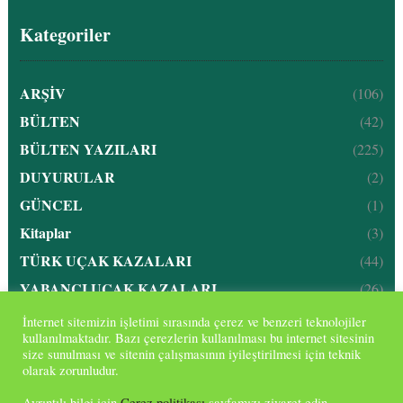
Kategoriler
ARŞİV
(106)
BÜLTEN
(42)
BÜLTEN YAZILARI
(225)
DUYURULAR
(2)
GÜNCEL
(1)
Kitaplar
(3)
TÜRK UÇAK KAZALARI
(44)
YABANCI UÇAK KAZALARI
(26)
İnternet sitemizin işletimi sırasında çerez ve benzeri teknolojiler
kullanılmaktadır. Bazı çerezlerin kullanılması bu internet sitesinin
size sunulması ve sitenin çalışmasının iyileştirilmesi için teknik
Havacılık Tıbbı Derneği
Copyright © 2026 —
. Tüm hakları
olarak zorunludur.
saklıdır.
Ayrıntılı bilgi için
Çerez politikası
sayfamızı ziyaret edin.