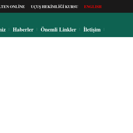
LTEN ONLİNE
UÇUŞ HEKİMLİĞİ KURSU
ENGLISH
miz
Haberler
Önemli Linkler
İletişim