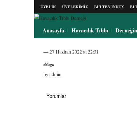
ÜYELİK
ÜYELERİMİZ
BÜLTEN İNDEX
BÜ
Anasayfa
Havacılık Tıbbı
Derneği
— 27 Haziran 2022 at 22:31
altlogo
by
admin
Yorumlar