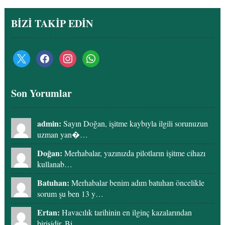
BİZİ TAKİP EDİN
x
facebook
instagram
whatsapp
Son Yorumlar
admin:
Sayın Doğan, işitme kaybıyla ilgili sorunuzun
uzman yan�…
Doğan:
Merhabalar, yazınızda pilotların işitme cihazı
kullanab…
Batuhan:
Merhabalar benim adım batuhan öncelikle
sorum şu ben 13 y…
Ertan:
Havacılık tarihinin en ilginç kazalarından
birisidir. Bi…