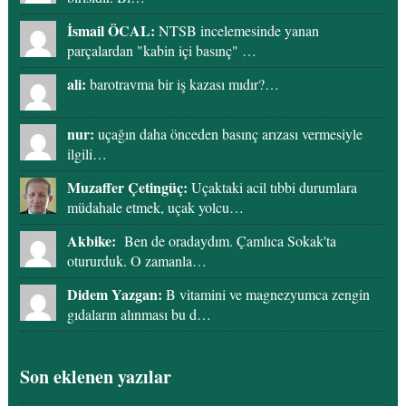
İsmail ÖCAL:
NTSB incelemesinde yanan
parçalardan "kabin içi basınç" …
ali:
barotravma bir iş kazası mıdır?…
nur:
uçağın daha önceden basınç arızası vermesiyle
ilgili…
Muzaffer Çetingüç:
Uçaktaki acil tıbbi durumlara
müdahale etmek, uçak yolcu…
Akbike:
Ben de oradaydım. Çamlıca Sokak'ta
otururduk. O zamanla…
Didem Yazgan:
B vitamini ve magnezyumca zengin
gıdaların alınması bu d…
Son eklenen yazılar