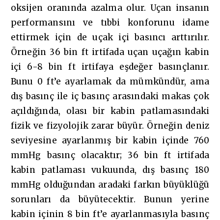
oksijen oranında azalma olur. Uçan insanın
performansını ve tıbbi konforunu idame
ettirmek için de uçak içi basıncı arttırılır.
Örneğin 36 bin ft irtifada uçan uçağın kabin
içi 6-8 bin ft irtifaya eşdeğer basınçlanır.
Bunu 0 ft’e ayarlamak da mümkündür, ama
dış basınç ile iç basınç arasındaki makas çok
açıldığında, olası bir kabin patlamasındaki
fizik ve fizyolojik zarar büyür. Örneğin deniz
seviyesine ayarlanmış bir kabin içinde 760
mmHg basınç olacaktır; 36 bin ft irtifada
kabin patlaması vukuunda, dış basınç 180
mmHg olduğundan aradaki farkın büyüklüğü
sorunları da büyütecektir. Bunun yerine
kabin içinin 8 bin ft’e ayarlanmasıyla basınç