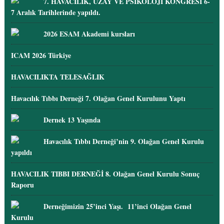
7. HAVACILIK, UZAY VE PSİKOLOJİ KONGRESİ 6-
7 Aralık Tarihlerinde yapıldı.
2026 ESAM Akademi kursları
ICAM 2026 Türkiye
HAVACILIKTA TELESAĞLIK
Havacılık Tıbbı Derneği 7. Olağan Genel Kurulunu Yaptı
Dernek 13 Yaşında
Havacılık Tıbbı Derneği’nin 9. Olağan Genel Kurulu
yapıldı
HAVACILIK TIBBI DERNEĞİ 8. Olağan Genel Kurulu Sonuç
Raporu
Derneğimizin 25’inci Yaşı. 11’inci Olağan Genel
Kurulu