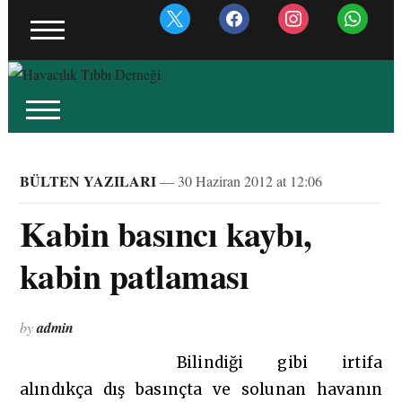
x
facebook
instagram
whatsapp
BÜLTEN YAZILARI
— 30 Haziran 2012 at 12:06
Kabin basıncı kaybı,
kabin patlaması
by
admin
Bilindiği gibi irtifa
alındıkça dış basınçta ve solunan havanın