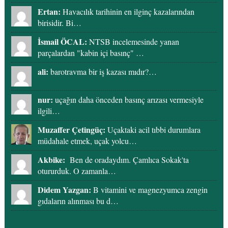
Ertan:
Havacılık tarihinin en ilginç kazalarından
birisidir. Bi…
İsmail ÖCAL:
NTSB incelemesinde yanan
parçalardan "kabin içi basınç" …
ali:
barotravma bir iş kazası mıdır?…
nur:
uçağın daha önceden basınç arızası vermesiyle
ilgili…
Muzaffer Çetingüç:
Uçaktaki acil tıbbi durumlara
müdahale etmek, uçak yolcu…
Akbike:
Ben de oradaydım. Çamlıca Sokak'ta
otururduk. O zamanla…
Didem Yazgan:
B vitamini ve magnezyumca zengin
gıdaların alınması bu d…