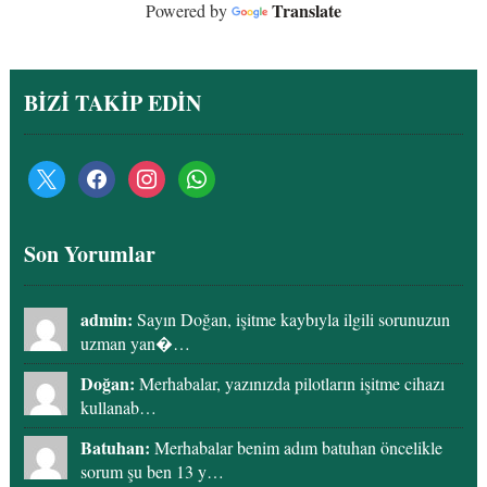
Translate
Powered by
BİZİ TAKİP EDİN
x
facebook
instagram
whatsapp
Son Yorumlar
admin:
Sayın Doğan, işitme kaybıyla ilgili sorunuzun
uzman yan�…
Doğan:
Merhabalar, yazınızda pilotların işitme cihazı
kullanab…
Batuhan:
Merhabalar benim adım batuhan öncelikle
sorum şu ben 13 y…