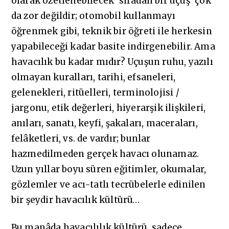
olarak özetlenebilecek ‘sıradan bir uçuş’ çok
da zor değildir; otomobil kullanmayı
öğrenmek gibi, teknik bir öğreti ile herkesin
yapabileceği kadar basite indirgenebilir. Ama
havacılık bu kadar mıdır? Uçuşun ruhu, yazılı
olmayan kuralları, tarihi, efsaneleri,
gelenekleri, ritüelleri, terminolojisi /
jargonu, etik değerleri, hiyerarşik ilişkileri,
anıları, sanatı, keyfi, şakaları, maceraları,
felâketleri, vs. de vardır; bunlar
hazmedilmeden gerçek havacı olunamaz.
Uzun yıllar boyu süren eğitimler, okumalar,
gözlemler ve acı-tatlı tecrübelerle edinilen
bir şeydir havacılık kültürü…
Bu manâda havacılılık kültürü, sadece