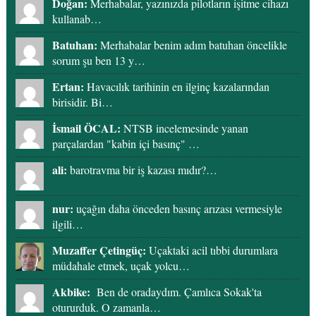
Doğan:
Merhabalar, yazınızda pilotların işitme cihazı
kullanab…
Batuhan:
Merhabalar benim adım batuhan öncelikle
sorum şu ben 13 y…
Ertan:
Havacılık tarihinin en ilginç kazalarından
birisidir. Bi…
İsmail ÖCAL:
NTSB incelemesinde yanan
parçalardan "kabin içi basınç" …
ali:
barotravma bir iş kazası mıdır?…
nur:
uçağın daha önceden basınç arızası vermesiyle
ilgili…
Muzaffer Çetingüç:
Uçaktaki acil tıbbi durumlara
müdahale etmek, uçak yolcu…
Akbike:
Ben de oradaydım. Çamlıca Sokak'ta
otururduk. O zamanla…