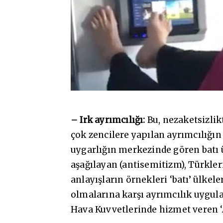
– Irk ayrımcılığı:
Bu, nezaketsizlik
çok zencilere yapılan ayrımcılığı
uygarlığın merkezinde gören batı ül
aşağılayan (antisemitizm), Türkler
anlayışların örnekleri ‘batı’ ülkel
olmalarına karşı ayrımcılık uygula
Hava Kuvvetlerinde hizmet veren ‘A