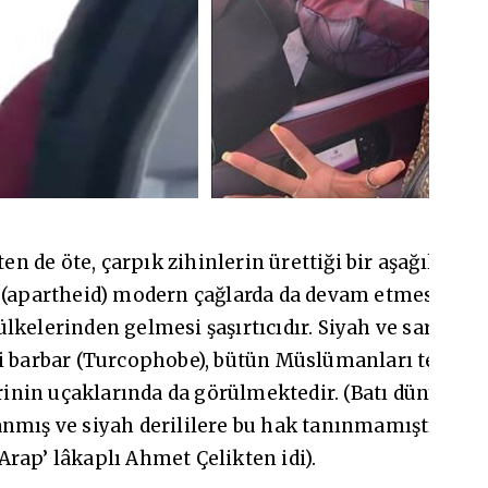
ten de öte, çarpık zihinlerin ürettiği bir aşağılama
n (apartheid) modern çağlarda da devam etmesi ve b
kelerinden gelmesi şaşırtıcıdır. Siyah ve sarı ırkı 
i barbar (Turcophobe), bütün Müslümanları teröris
erinin uçaklarında da görülmektedir. (Batı dünyasın
nmış ve siyah derililere bu hak tanınmamıştı. İlk si
rap’ lâkaplı Ahmet Çelikten idi).