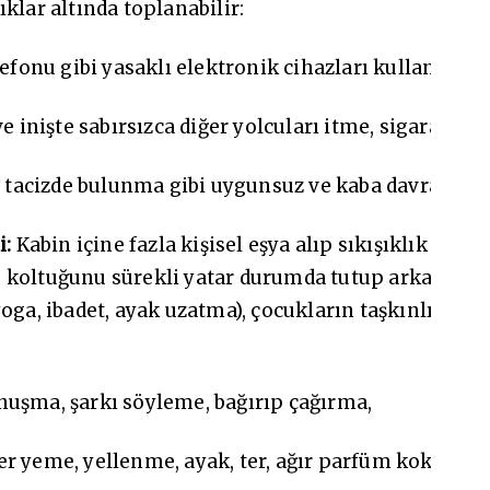
klar altında toplanabilir:
efonu gibi yasaklı elektronik cihazları kullanma,
e inişte sabırsızca diğer yolcuları itme, sigara içme
el tacizde bulunma gibi uygunsuz ve kaba davranışlar
i:
Kabin içine fazla kişisel eşya alıp sıkışıklık yara
 koltuğunu sürekli yatar durumda tutup arkadakile
yoga, ibadet, ayak uzatma), çocukların taşkınlıklar
nuşma, şarkı söyleme, bağırıp çağırma,
r yeme, yellenme, ayak, ter, ağır parfüm kokuları