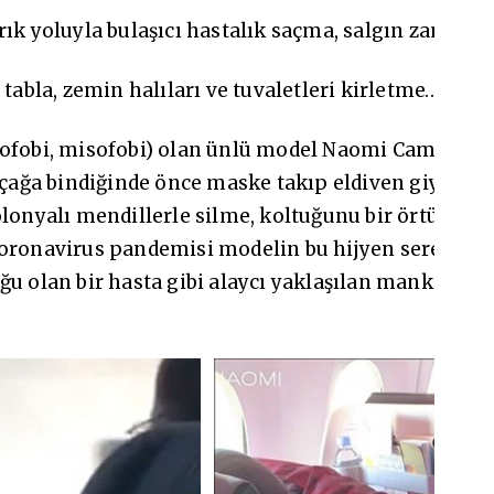
rık yoluyla bulaşıcı hastalık saçma, salgın zaman
 tabla, zemin halıları ve tuvaletleri kirletme…
mofobi, misofobi) olan ünlü model Naomi Campbell, 
 Uçağa bindiğinde önce maske takıp eldiven giyerek 
olonyalı mendillerle silme, koltuğunu bir örtü ile 
Coronavirus pandemisi modelin bu hijyen seremoni
ğu olan bir hasta gibi alaycı yaklaşılan mankenin 