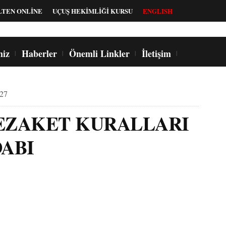
LTEN ONLİNE
UÇUŞ HEKİMLİĞİ KURSU
ENGLISH
miz
Haberler
Önemli Linkler
İletişim
:27
EZAKET KURALLARI
DABI