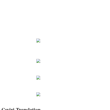
lı bir adam, siyahi kadına
Çeviri-Translation