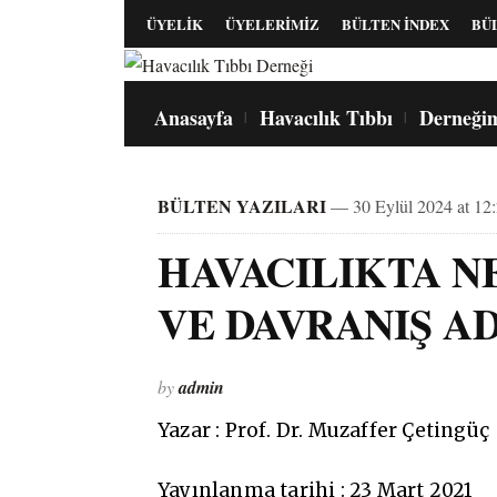
ÜYELİK
ÜYELERİMİZ
BÜLTEN İNDEX
BÜ
Anasayfa
Havacılık Tıbbı
Derneği
BÜLTEN YAZILARI
— 30 Eylül 2024 at 12
HAVACILIKTA N
VE DAVRANIŞ A
by
admin
Yazar : Prof. Dr. Muzaffer Çetingüç
Yayınlanma tarihi : 23 Mart 2021