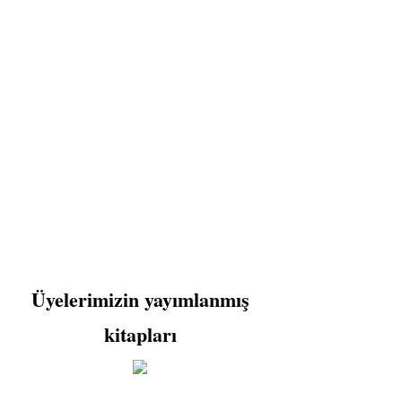
irlerine ve uçuş ekiplerine karşı
 ya bu eziyete katlanma ya da tatsız
a girişteki güvenlik kontrollerine
 saygılı olmak; kadın, yaşlı ve
çuş anksiyetesini azaltabilir.
Üyelerimizin yayımlanmış
kitapları