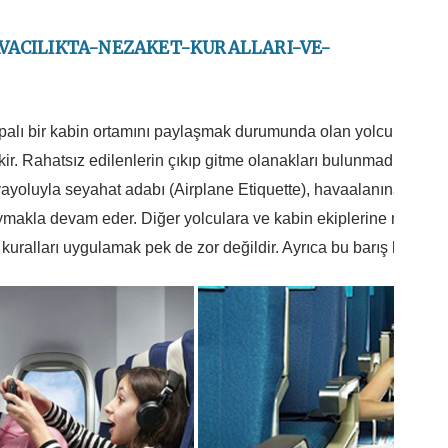
HAVACILIKTA-NEZAKET-KURALLARI-VE-
apalı bir kabin ortamını paylaşmak durumunda olan yolcuların birb
r. Rahatsız edilenlerin çıkıp gitme olanakları bulunmadığı için,
ayoluyla seyahat adabı (Airplane Etiquette), havaalanına ve uçağ
uymakla devam eder. Diğer yolculara ve kabin ekiplerine nazik ve
uralları uygulamak pek de zor değildir. Ayrıca bu barış havası u