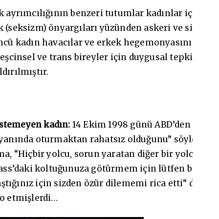
 ayrımcılığının benzeri tutumlar kadınlar için de va
k (seksizm) önyargıları yüzünden askeri ve sivil hav
öncü kadın havacılar ve erkek hegemonyasını haksız 
 eşcinsel ve trans bireyler için duygusal tepkiler (
dırılmıştır.
istemeyen kadın:
14 Ekim 1998 günü ABD’den Avrupa’
n yanında oturmaktan rahatsız olduğunu” söyleyerek
ama, “Hiçbir yolcu, sorun yaratan diğer bir yolcun
Class’daki koltuğunuza götürmem için lütfen beniml
laştığınız için sizden özür dilememi rica etti“ der. 
to etmişlerdi…