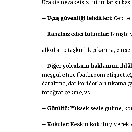
Uçakta nezaketsiz tutumlar şu başlı
– Uçuş güvenliği tehditleri:
Cep tel
– Rahatsız edici tutumlar:
Binişte v
alkol alıp taşkınlık çıkarma, cins
– Diğer yolcuların haklarının ihlâl
meşgul etme (bathroom etiquette),
daraltma, dar koridorları tıkama (
fotoğraf çekme, vs.
– Gürültü:
Yüksek sesle gülme, ko
– Kokular:
Keskin kokulu yiyecekle