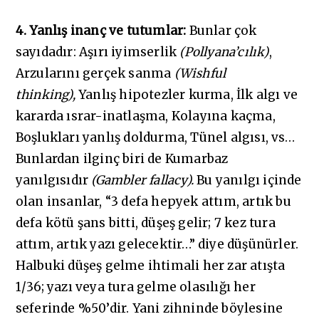
4. Yanlış inanç ve tutumlar:
Bunlar çok
sayıdadır: Aşırı iyimserlik
(Pollyana’cılık)
,
Arzularını gerçek sanma
(Wishful
thinking),
Yanlış hipotezler kurma, İlk algı ve
kararda ısrar-inatlaşma, Kolayına kaçma,
Boşlukları yanlış doldurma, Tünel algısı, vs…
Bunlardan ilginç biri de Kumarbaz
yanılgısıdır
(Gambler fallacy).
Bu yanılgı içinde
olan insanlar, “3 defa hepyek attım, artık bu
defa kötü şans bitti, düşeş gelir; 7 kez tura
attım, artık yazı gelecektir…” diye düşünürler.
Halbuki düşeş gelme ihtimali her zar atışta
1/36; yazı veya tura gelme olasılığı her
seferinde %50’dir. Yani zihninde böylesine