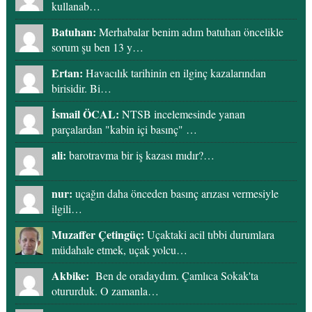
kullanab…
Batuhan:
Merhabalar benim adım batuhan öncelikle
sorum şu ben 13 y…
Ertan:
Havacılık tarihinin en ilginç kazalarından
birisidir. Bi…
İsmail ÖCAL:
NTSB incelemesinde yanan
parçalardan "kabin içi basınç" …
ali:
barotravma bir iş kazası mıdır?…
nur:
uçağın daha önceden basınç arızası vermesiyle
ilgili…
Muzaffer Çetingüç:
Uçaktaki acil tıbbi durumlara
müdahale etmek, uçak yolcu…
Akbike:
Ben de oradaydım. Çamlıca Sokak'ta
otururduk. O zamanla…