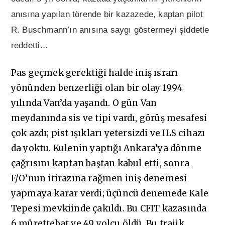
anısına yapılan törende bir kazazede, kaptan pilot
R. Buschmann’ın anısına saygı göstermeyi şiddetle
reddetti…
Pas geçmek gerektiği halde iniş ısrarı
yönünden benzerliği olan bir olay 1994
yılında Van’da yaşandı. O gün Van
meydanında sis ve tipi vardı, görüş mesafesi
çok azdı; pist ışıkları yetersizdi ve ILS cihazı
da yoktu. Kulenin yaptığı Ankara’ya dönme
çağrısını kaptan baştan kabul etti, sonra
F/O’nun itirazına rağmen iniş denemesi
yapmaya karar verdi; üçüncü denemede Kale
Tepesi mevkiinde çakıldı. Bu CFIT kazasında
6 mürettebat ve 49 yolcu öldü. Bu trajik