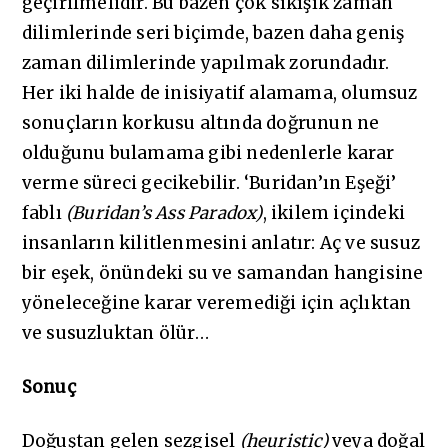
geçirilmelidir. Bu bazen çok sıkışık zaman
dilimlerinde seri biçimde, bazen daha geniş
zaman dilimlerinde yapılmak zorundadır.
Her iki halde de inisiyatif alamama, olumsuz
sonuçların korkusu altında doğrunun ne
olduğunu bulamama gibi nedenlerle karar
verme süreci gecikebilir. ‘Buridan’ın Eşeği’
fablı
(Buridan’s Ass Paradox)
, ikilem içindeki
insanların kilitlenmesini anlatır: Aç ve susuz
bir eşek, önündeki su ve samandan hangisine
yöneleceğine karar veremediği için açlıktan
ve susuzluktan ölür…
Sonuç
Doğuştan gelen sezgisel
(heuristic)
veya doğal