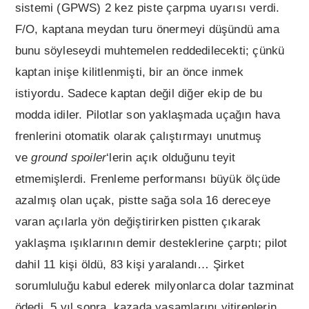
sistemi (GPWS) 2 kez piste çarpma uyarısı verdi.
F/O, kaptana meydan turu önermeyi düşündü ama
bunu söyleseydi muhtemelen reddedilecekti; çünkü
kaptan inişe kilitlenmişti, bir an önce inmek
istiyordu. Sadece kaptan değil diğer ekip de bu
modda idiler. Pilotlar son yaklaşmada uçağın hava
frenlerini otomatik olarak çalıştırmayı unutmuş
ve
ground spoiler
‘lerin açık olduğunu teyit
etmemişlerdi. Frenleme performansı büyük ölçüde
azalmış olan uçak, pistte sağa sola 16 dereceye
varan açılarla yön değiştirirken pistten çıkarak
yaklaşma ışıklarının demir desteklerine çarptı; pilot
dahil 11 kişi öldü, 83 kişi yaralandı… Şirket
sorumluluğu kabul ederek milyonlarca dolar tazminat
ödedi. 5 yıl sonra, kazada yaşamlarını yitirenlerin