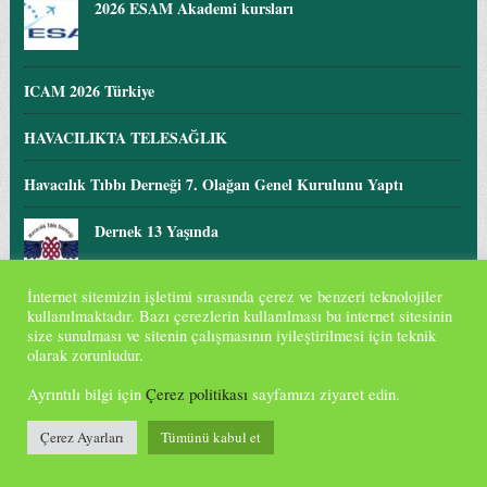
2026 ESAM Akademi kursları
ICAM 2026 Türkiye
HAVACILIKTA TELESAĞLIK
Havacılık Tıbbı Derneği 7. Olağan Genel Kurulunu Yaptı
Dernek 13 Yaşında
İnternet sitemizin işletimi sırasında çerez ve benzeri teknolojiler
Havacılık Tıbbı Derneği’nin 9. Olağan Genel Kurulu
kullanılmaktadır. Bazı çerezlerin kullanılması bu internet sitesinin
size sunulması ve sitenin çalışmasının iyileştirilmesi için teknik
yapıldı
olarak zorunludur.
Ayrıntılı bilgi için
Çerez politikası
sayfamızı ziyaret edin.
HAVACILIK TIBBI DERNEĞİ 8. Olağan Genel Kurulu Sonuç
Raporu
Çerez Ayarları
Tümünü kabul et
Derneğimizin 25’inci Yaşı. 11’inci Olağan Genel