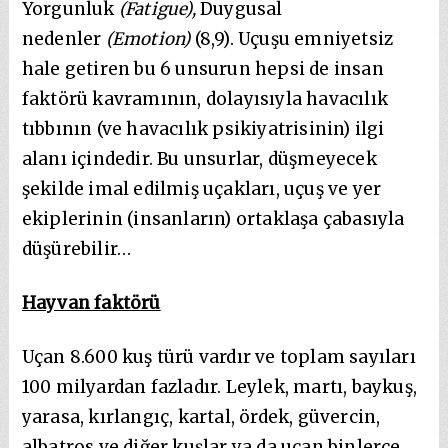
Yorgunluk
(Fatigue),
Duygusal
nedenler
(Emotion)
(8,9). Uçuşu emniyetsiz
hale getiren bu 6 unsurun hepsi de insan
faktörü kavramının, dolayısıyla havacılık
tıbbının (ve havacılık psikiyatrisinin) ilgi
alanı içindedir. Bu unsurlar, düşmeyecek
şekilde imal edilmiş uçakları, uçuş ve yer
ekiplerinin (insanların) ortaklaşa çabasıyla
düşürebilir…
Hayvan faktörü
Uçan 8.600 kuş türü vardır ve toplam sayıları
100 milyardan fazladır. Leylek, martı, baykuş,
yarasa, kırlangıç, kartal, ördek, güvercin,
albatros ve diğer kuşlar ya da uçan binlerce