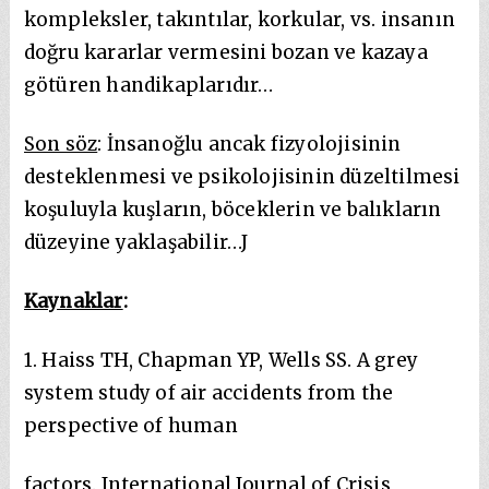
kompleksler, takıntılar, korkular, vs. insanın
doğru kararlar vermesini bozan ve kazaya
götüren handikaplarıdır…
Son söz
: İnsanoğlu ancak fizyolojisinin
desteklenmesi ve psikolojisinin düzeltilmesi
koşuluyla kuşların, böceklerin ve balıkların
düzeyine yaklaşabilir…J
Kaynaklar
:
1. Haiss TH, Chapman YP, Wells SS. A grey
system study of air accidents from the
perspective of human
factors. International Journal of Crisis