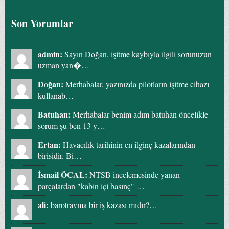
Son Yorumlar
admin:
Sayın Doğan, işitme kaybıyla ilgili sorunuzun
uzman yan�…
Doğan:
Merhabalar, yazınızda pilotların işitme cihazı
kullanab…
Batuhan:
Merhabalar benim adım batuhan öncelikle
sorum şu ben 13 y…
Ertan:
Havacılık tarihinin en ilginç kazalarından
birisidir. Bi…
İsmail ÖCAL:
NTSB incelemesinde yanan
parçalardan "kabin içi basınç" …
ali:
barotravma bir iş kazası mıdır?…