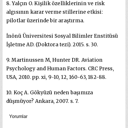
8. Yalçın O. Kişilik özelliklerinin ve risk
algısının karar verme stillerine etkisi:
pilotlar üzerinde bir araştırma.
İnönü Üniversitesi Sosyal Bilimler Enstitüsü
İşletme AD. (Doktora tezi). 2015. s. 30.
9. Martinussen M, Hunter DR. Aviation
Psychology and Human Factors. CRC Press,
USA, 2010. pp. xi, 9-10, 12, 160-63, 182-88.
10. Koç A. Gökyüzü neden başımıza
düşmüyor? Ankara, 2007. s. 7.
Yorumlar