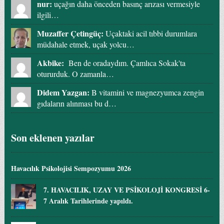
nur:
uçağın daha önceden basınç arızası vermesiyle
ilgili…
Muzaffer Çetingüç:
Uçaktaki acil tıbbi durumlara
müdahale etmek, uçak yolcu…
Akbike:
Ben de oradaydım. Çamlıca Sokak'ta
otururduk. O zamanla…
Didem Yazgan:
B vitamini ve magnezyumca zengin
gıdaların alınması bu d…
Son eklenen yazılar
Havacılık Psikolojisi Sempozyumu 2026
7. HAVACILIK, UZAY VE PSİKOLOJİ KONGRESİ 6-
7 Aralık Tarihlerinde yapıldı.