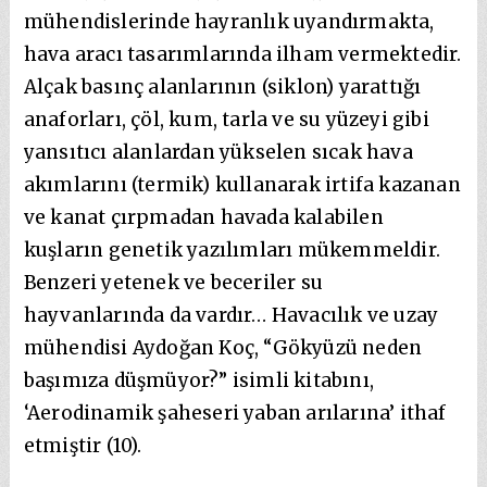
mühendislerinde hayranlık uyandırmakta,
hava aracı tasarımlarında ilham vermektedir.
Alçak basınç alanlarının (siklon) yarattığı
anaforları, çöl, kum, tarla ve su yüzeyi gibi
yansıtıcı alanlardan yükselen sıcak hava
akımlarını (termik) kullanarak irtifa kazanan
ve kanat çırpmadan havada kalabilen
kuşların genetik yazılımları mükemmeldir.
Benzeri yetenek ve beceriler su
hayvanlarında da vardır… Havacılık ve uzay
mühendisi Aydoğan Koç, “Gökyüzü neden
başımıza düşmüyor?” isimli kitabını,
‘Aerodinamik şaheseri yaban arılarına’ ithaf
etmiştir (10).