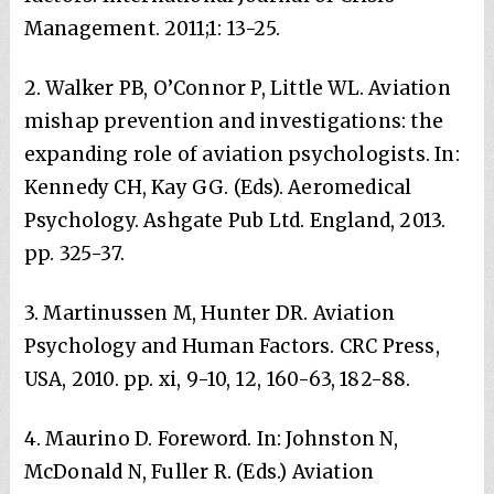
Management. 2011;1: 13-25.
2. Walker PB, O’Connor P, Little WL. Aviation
mishap prevention and investigations: the
expanding role of aviation psychologists. In:
Kennedy CH, Kay GG. (Eds). Aeromedical
Psychology. Ashgate Pub Ltd. England, 2013.
pp. 325-37.
3. Martinussen M, Hunter DR. Aviation
Psychology and Human Factors. CRC Press,
USA, 2010. pp. xi, 9-10, 12, 160-63, 182-88.
4. Maurino D. Foreword. In: Johnston N,
McDonald N, Fuller R. (Eds.) Aviation