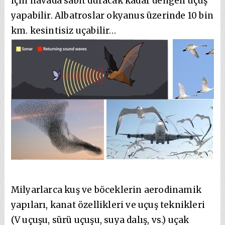
için havada sabit duracak kadar dengeli uçuş
yapabilir. Albatroslar okyanus üzerinde 10 bin
km. kesintisiz uçabilir…
Milyarlarca kuş ve böceklerin aerodinamik
yapıları, kanat özellikleri ve uçuş teknikleri
(V uçuşu, sürü uçuşu, suya dalış, vs.) uçak