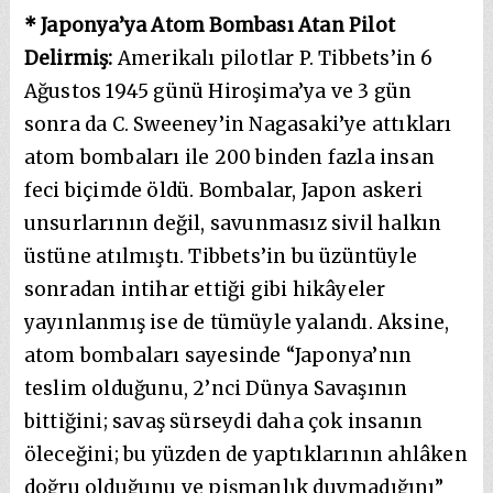
* Japonya’ya Atom Bombası Atan Pilot
Delirmiş:
Amerikalı pilotlar P. Tibbets’in 6
Ağustos 1945 günü Hiroşima’ya ve 3 gün
sonra da C. Sweeney’in Nagasaki’ye attıkları
atom bombaları ile 200 binden fazla insan
feci biçimde öldü. Bombalar, Japon askeri
unsurlarının değil, savunmasız sivil halkın
üstüne atılmıştı. Tibbets’in bu üzüntüyle
sonradan intihar ettiği gibi hikâyeler
yayınlanmış ise de tümüyle yalandı. Aksine,
atom bombaları sayesinde “Japonya’nın
teslim olduğunu, 2’nci Dünya Savaşının
bittiğini; savaş sürseydi daha çok insanın
öleceğini; bu yüzden de yaptıklarının ahlâken
doğru olduğunu ve pişmanlık duymadığını”