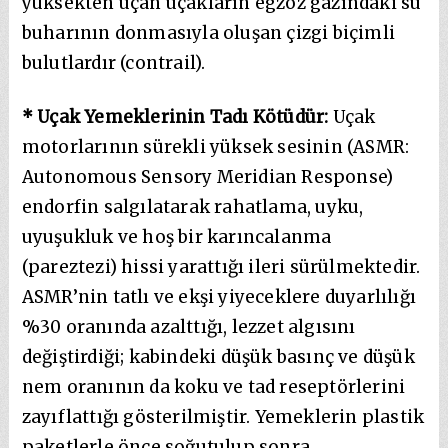
yüksekten uçan uçakların egzoz gazındaki su
buharının donmasıyla oluşan çizgi biçimli
bulutlardır (contrail).
* Uçak Yemeklerinin Tadı Kötüdür:
Uçak
motorlarının sürekli yüksek sesinin (ASMR:
Autonomous Sensory Meridian Response)
endorfin salgılatarak rahatlama, uyku,
uyuşukluk ve hoş bir karıncalanma
(pareztezi) hissi yarattığı ileri sürülmektedir.
ASMR’nin tatlı ve ekşi yiyeceklere duyarlılığı
%30 oranında azalttığı, lezzet algısını
değiştirdiği; kabindeki düşük basınç ve düşük
nem oranının da koku ve tad reseptörlerini
zayıflattığı gösterilmiştir. Yemeklerin plastik
paketlerle önce soğutulup sonra