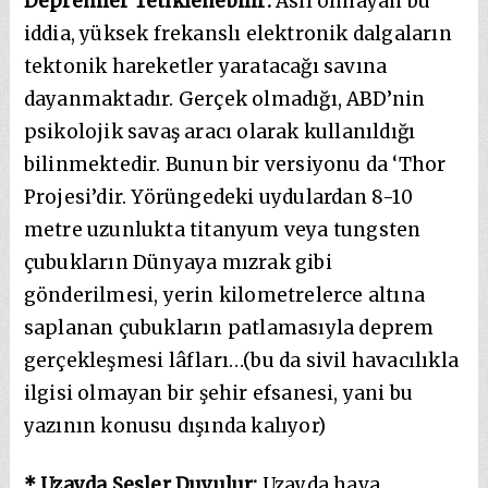
Depremler Tetiklenebilir:
Aslı olmayan bu
iddia, yüksek frekanslı elektronik dalgaların
tektonik hareketler yaratacağı savına
dayanmaktadır. Gerçek olmadığı, ABD’nin
psikolojik savaş aracı olarak kullanıldığı
bilinmektedir. Bunun bir versiyonu da ‘Thor
Projesi’dir. Yörüngedeki uydulardan 8-10
metre uzunlukta titanyum veya tungsten
çubukların Dünyaya mızrak gibi
gönderilmesi, yerin kilometrelerce altına
saplanan çubukların patlamasıyla deprem
gerçekleşmesi lâfları…(bu da sivil havacılıkla
ilgisi olmayan bir şehir efsanesi, yani bu
yazının konusu dışında kalıyor)
* Uzayda Sesler Duyulur:
Uzayda hava