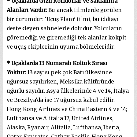
* Uçaklarda Gizli Koridorlar ve Saklanma
Alanları Vardır:
Bu ancak filmlerde görülen
bir durumdur. ‘Uçuş Planı’ filmi, bu iddiayı
destekleyen sahnelerle doludur. Yolcuların
göremediği ve giremediği tek alanlar kokpit
ve uçuş ekiplerinin uyuma bölmeleridir.
* Uçaklarda 13 Numaralı Koltuk Sırası
Yoktur:
13 sayısı pek çok Batı ülkesinde
uğursuz sayılırken, Meksika kültüründe
uğurlu sayıdır. Asya ülkelerinde 4 ve 14, İtalya
ve Brezilya’da ise 17 uğursuz kabul edilir.
Hong Kong Airlines ve China Eastern 4 ve 14;
Lufthansa ve Alitalia 17, United Airlines,
Alaska, Ryanair, Alitalia, Lufthansa, Iberia,
Qatar, Emirates, Cathay Pacific, Hong Kong,