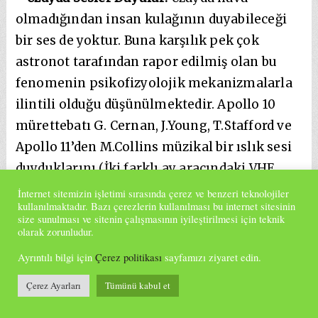
olmadığından insan kulağının duyabileceği
bir ses de yoktur. Buna karşılık pek çok
astronot tarafından rapor edilmiş olan bu
fenomenin psikofizyolojik mekanizmalarla
ilintili olduğu düşünülmektedir. Apollo 10
mürettebatı G. Cernan, J.Young, T.Stafford ve
Apollo 11’den M.Collins müzikal bir ıslık sesi
duyduklarını (İki farklı ay aracındaki VHF
radyoların dalga girişim sesi olduğu ortaya
İnternet sitemizin işletimi sırasında çerez ve benzeri teknolojiler
kullanılmaktadır. Bazı çerezlerin kullanılması bu internet sitesinin
çıkmıştır) iddia etmişlerdir. Duyusal
size sunulması ve sitenin çalışmasının iyileştirilmesi için teknik
yoksunluğun yüksek düzeyde yaşandığı uzay
olarak zorunludur.
gibi ortamlarda işitsel ve görsel
Ayrıntılı bilgi için
Çerez politikası
sayfamızı ziyaret edin.
halüsinasyonlara sık rastlanır. Uzayda ezan
Çerez Ayarları
Tümünü kabul et
sesi duyulduğuna dair söylentiler ise şehir
efsanesinden de öte, uydurma (asparagas)