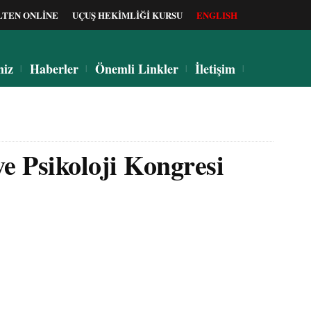
LTEN ONLİNE
UÇUŞ HEKİMLİĞİ KURSU
ENGLISH
miz
Haberler
Önemli Linkler
İletişim
ve Psikoloji Kongresi