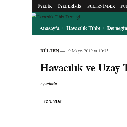
ÜYELİK
ÜYELERİMİZ
BÜLTEN İNDEX
BÜ
Anasayfa
Havacılık Tıbbı
Derneği
BÜLTEN
— 19 Mayıs 2012 at 10:33
Havacılık ve Uzay T
by
admin
Yorumlar