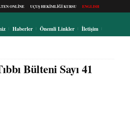
LTEN ONLİNE
UÇUŞ HEKİMLİĞİ KURSU
ENGLISH
miz
Haberler
Önemli Linkler
İletişim
ıbbı Bülteni Sayı 41