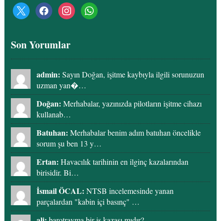
x
facebook
instagram
whatsapp
Son Yorumlar
admin:
Sayın Doğan, işitme kaybıyla ilgili sorunuzun
uzman yan�…
Doğan:
Merhabalar, yazınızda pilotların işitme cihazı
kullanab…
Batuhan:
Merhabalar benim adım batuhan öncelikle
sorum şu ben 13 y…
Ertan:
Havacılık tarihinin en ilginç kazalarından
birisidir. Bi…
İsmail ÖCAL:
NTSB incelemesinde yanan
parçalardan "kabin içi basınç" …
ali:
barotravma bir iş kazası mıdır?…