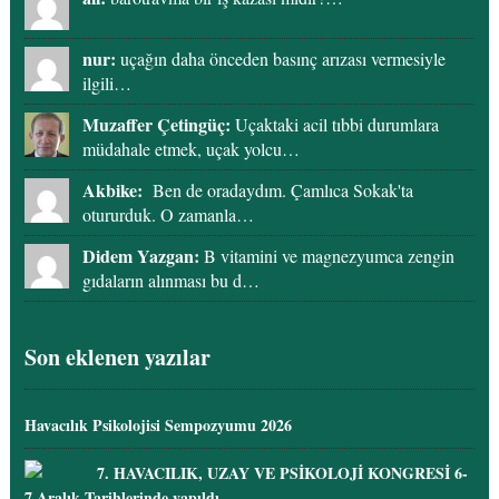
nur:
uçağın daha önceden basınç arızası vermesiyle
ilgili…
Muzaffer Çetingüç:
Uçaktaki acil tıbbi durumlara
müdahale etmek, uçak yolcu…
Akbike:
Ben de oradaydım. Çamlıca Sokak'ta
otururduk. O zamanla…
Didem Yazgan:
B vitamini ve magnezyumca zengin
gıdaların alınması bu d…
Son eklenen yazılar
Havacılık Psikolojisi Sempozyumu 2026
7. HAVACILIK, UZAY VE PSİKOLOJİ KONGRESİ 6-
7 Aralık Tarihlerinde yapıldı.