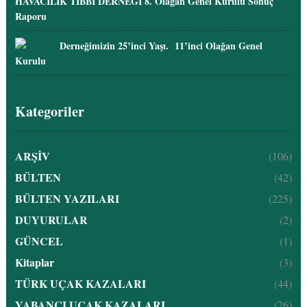
HAVACILIK TIBBI DERNEĞİ 8. Olağan Genel Kurulu Sonuç
Raporu
Derneğimizin 25’inci Yaşı. 11’inci Olağan Genel
Kurulu
Kategoriler
ARŞİV
(106)
BÜLTEN
(42)
BÜLTEN YAZILARI
(225)
DUYURULAR
(2)
GÜNCEL
(1)
Kitaplar
(3)
TÜRK UÇAK KAZALARI
(44)
YABANCI UÇAK KAZALARI
(26)