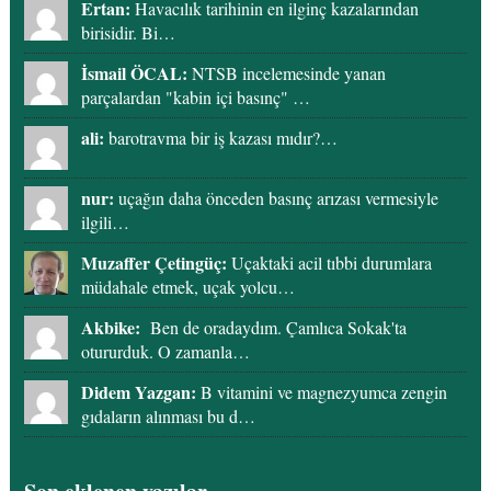
Ertan:
Havacılık tarihinin en ilginç kazalarından
birisidir. Bi…
İsmail ÖCAL:
NTSB incelemesinde yanan
parçalardan "kabin içi basınç" …
ali:
barotravma bir iş kazası mıdır?…
nur:
uçağın daha önceden basınç arızası vermesiyle
ilgili…
Muzaffer Çetingüç:
Uçaktaki acil tıbbi durumlara
müdahale etmek, uçak yolcu…
Akbike:
Ben de oradaydım. Çamlıca Sokak'ta
otururduk. O zamanla…
Didem Yazgan:
B vitamini ve magnezyumca zengin
gıdaların alınması bu d…