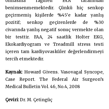
olmasına rağmen FAA tarafından
benimsenmemektedir. Çünkü hiç senkop
geçirmemiş kişilerde %45′e kadar yanlış
pozitif; senkop geçirenlerde de %30
civarında yanlış negatif sonuç vermekte olan
bir testtir. FAA, 24 saatlik Holter EKG,
Ekokardiyogram ve Treadmill stress testi
içeren tam kardiyovasküler değerlendirmeyi
tercih etmektedir.
Kaynak
:
Howard Givens. Vasovagal Syncope,
Case Report. The Federal Air Surgeon’s
Medical Bulletin Vol. 46, No.4, 2008
Çeviri
:
Dr. M. Çetingüç