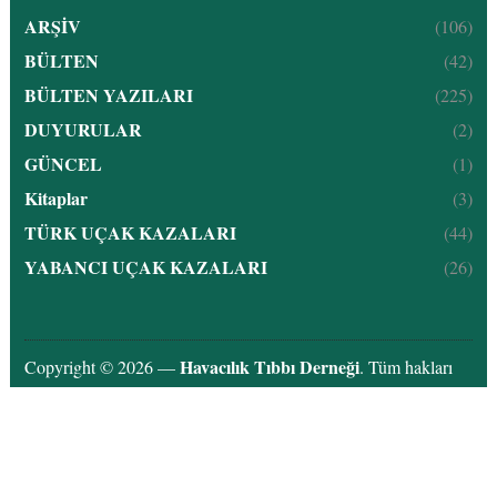
ARŞİV
(106)
BÜLTEN
(42)
BÜLTEN YAZILARI
(225)
DUYURULAR
(2)
GÜNCEL
(1)
Kitaplar
(3)
TÜRK UÇAK KAZALARI
(44)
YABANCI UÇAK KAZALARI
(26)
Havacılık Tıbbı Derneği
Copyright © 2026 —
. Tüm hakları
saklıdır.
Aytekin Topçu
Designed by