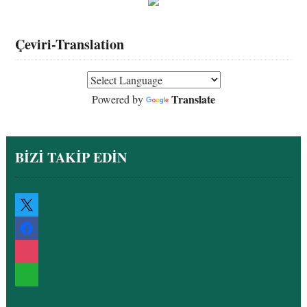
Çeviri-Translation
Translate
Powered by
BİZİ TAKİP EDİN
x
facebook
instagram
whatsapp