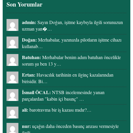
Son Yorumlar
admin:
Sayın Doğan, işitme kaybıyla ilgili sorunuzun
uzman yan�…
Doğan:
Merhabalar, yazınızda pilotların işitme cihazı
kullanab…
Batuhan:
Merhabalar benim adım batuhan öncelikle
sorum şu ben 13 y…
Ertan:
Havacılık tarihinin en ilginç kazalarından
birisidir. Bi…
İsmail ÖCAL:
NTSB incelemesinde yanan
parçalardan "kabin içi basınç" …
ali:
barotravma bir iş kazası mıdır?…
nur:
uçağın daha önceden basınç arızası vermesiyle
ilgili…