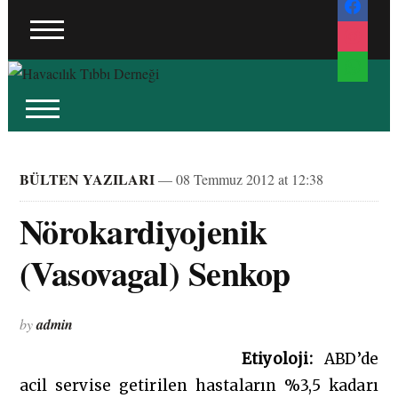
instagram
whatsapp
BÜLTEN YAZILARI
— 08 Temmuz 2012 at 12:38
Nörokardiyojenik
(Vasovagal) Senkop
by
admin
Etiyoloji:
ABD’de
acil servise getirilen hastaların %3,5 kadarı