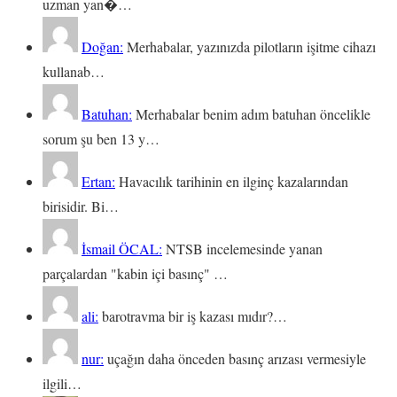
uzman yan�…
Doğan:
Merhabalar, yazınızda pilotların işitme cihazı
kullanab…
Batuhan:
Merhabalar benim adım batuhan öncelikle
sorum şu ben 13 y…
Ertan:
Havacılık tarihinin en ilginç kazalarından
birisidir. Bi…
İsmail ÖCAL:
NTSB incelemesinde yanan
parçalardan "kabin içi basınç" …
ali:
barotravma bir iş kazası mıdır?…
nur:
uçağın daha önceden basınç arızası vermesiyle
ilgili…