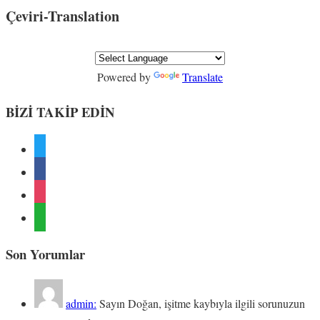
Çeviri-Translation
Powered by
Translate
BİZİ TAKİP EDİN
x
facebook
instagram
whatsapp
Son Yorumlar
admin:
Sayın Doğan, işitme kaybıyla ilgili sorunuzun