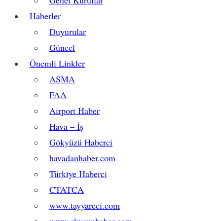
Genel Kurullar
Haberler
Duyurular
Güncel
Önemli Linkler
ASMA
FAA
Airport Haber
Hava – İş
Gökyüzü Haberci
havadanhaber.com
Türkiye Haberci
CTATCA
www.tayyareci.com