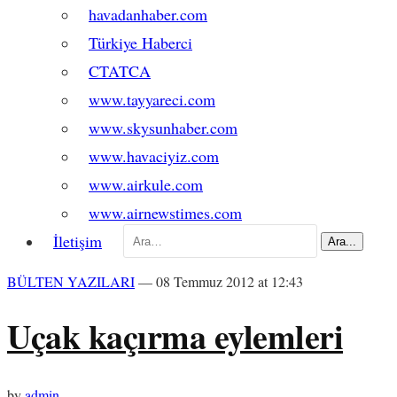
havadanhaber.com
Türkiye Haberci
CTATCA
www.tayyareci.com
www.skysunhaber.com
www.havaciyiz.com
www.airkule.com
www.airnewstimes.com
Arama:
İletişim
BÜLTEN YAZILARI
— 08 Temmuz 2012 at 12:43
Uçak kaçırma eylemleri
by
admin