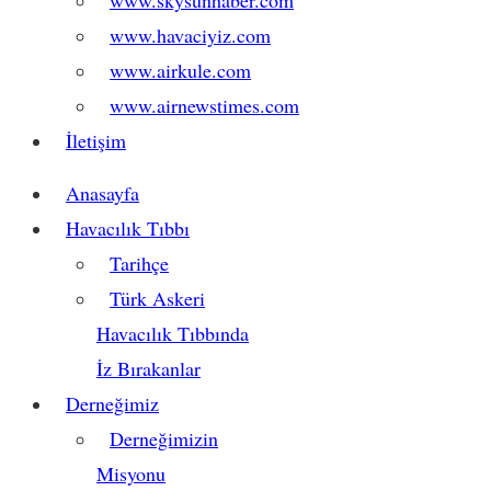
www.skysunhaber.com
www.havaciyiz.com
www.airkule.com
www.airnewstimes.com
İletişim
Anasayfa
Havacılık Tıbbı
Tarihçe
Türk Askeri
Havacılık Tıbbında
İz Bırakanlar
Derneğimiz
Derneğimizin
Misyonu