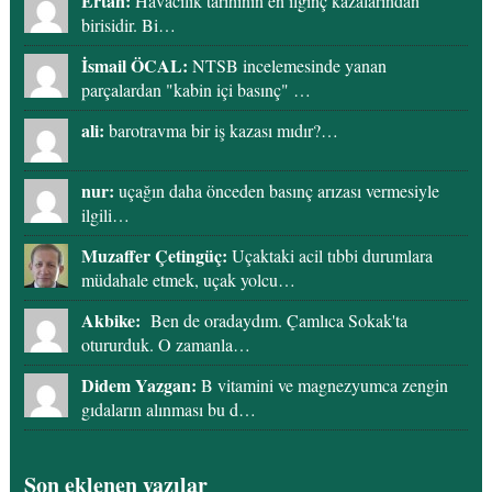
Ertan:
Havacılık tarihinin en ilginç kazalarından
birisidir. Bi…
İsmail ÖCAL:
NTSB incelemesinde yanan
parçalardan "kabin içi basınç" …
ali:
barotravma bir iş kazası mıdır?…
nur:
uçağın daha önceden basınç arızası vermesiyle
ilgili…
Muzaffer Çetingüç:
Uçaktaki acil tıbbi durumlara
müdahale etmek, uçak yolcu…
Akbike:
Ben de oradaydım. Çamlıca Sokak'ta
otururduk. O zamanla…
Didem Yazgan:
B vitamini ve magnezyumca zengin
gıdaların alınması bu d…
Son eklenen yazılar