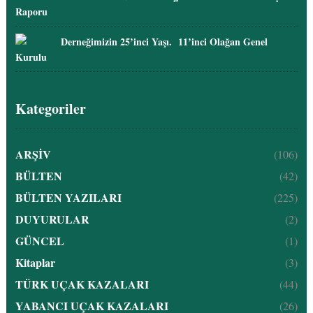
Raporu
Derneğimizin 25’inci Yaşı. 11’inci Olağan Genel
Kurulu
Kategoriler
ARŞİV
(106)
BÜLTEN
(42)
BÜLTEN YAZILARI
(225)
DUYURULAR
(2)
GÜNCEL
(1)
Kitaplar
(3)
TÜRK UÇAK KAZALARI
(44)
YABANCI UÇAK KAZALARI
(26)