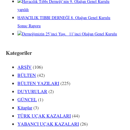
Havacılık Tıbbı Derneği’nin 9. Olağan Genel Kurulu
yapıldı
HAVACILIK TIBBI DERNEĞİ 8. Olağan Genel Kurulu
Sonuç Raporu
Derneğimizin 25’inci Yaşı. 11’inci Olağan Genel Kurulu
Kategoriler
ARŞİV
(106)
BÜLTEN
(42)
BÜLTEN YAZILARI
(225)
DUYURULAR
(2)
GÜNCEL
(1)
Kitaplar
(3)
TÜRK UÇAK KAZALARI
(44)
YABANCI UÇAK KAZALARI
(26)