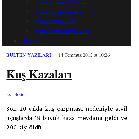
www.skysunhaber.com
www.havaciyiz.com
www.airkule.com
www.airnewstimes.com
İletişim
BÜLTEN YAZILARI
— 14 Temmuz 2012 at 10:26
Kuş Kazaları
by
admin
Son 20 yılda kuş çarpması nedeniyle sivil
uçuşlarda 18 büyük kaza meydana geldi ve
200 kişi öldü.