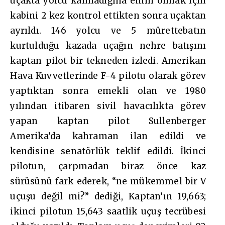
uçakta yolcu kalmadığına emin olmak için
kabini 2 kez kontrol ettikten sonra uçaktan
ayrıldı. 146 yolcu ve 5 mürettebatın
kurtulduğu kazada uçağın nehre batışını
kaptan pilot bir tekneden izledi. Amerikan
Hava Kuvvetlerinde F-4 pilotu olarak görev
yaptıktan sonra emekli olan ve 1980
yılından itibaren sivil havacılıkta görev
yapan kaptan pilot Sullenberger
Amerika’da kahraman ilan edildi ve
kendisine senatörlük teklif edildi. İkinci
pilotun, çarpmadan biraz önce kaz
sürüsünü fark ederek, “ne mükemmel bir V
uçuşu değil mi?” dediği, Kaptan’ın 19,663;
ikinci pilotun 15,643 saatlik uçuş tecrübesi