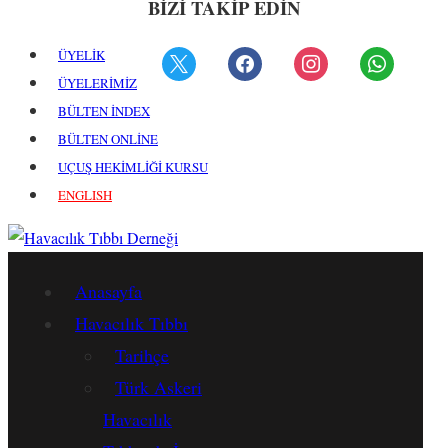
BİZİ TAKİP EDİN
ÜYELİK
ÜYELERİMİZ
BÜLTEN İNDEX
BÜLTEN ONLİNE
UÇUŞ HEKİMLİĞİ KURSU
ENGLISH
Anasayfa
Havacılık Tıbbı
Tarihçe
Türk Askeri
Havacılık