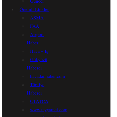
Güncel
Önemli Linkler
ASMA
FAA
Airport
Haber
Hava – İş
Gökyüzü
Haberci
havadanhaber.com
Türkiye
Haberci
CTATCA
www.tayyareci.com