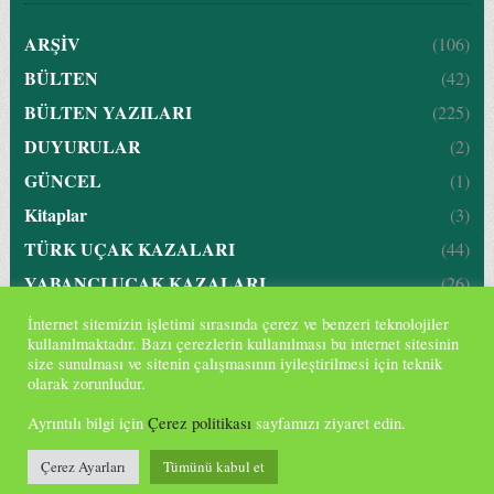
ARŞİV
(106)
BÜLTEN
(42)
BÜLTEN YAZILARI
(225)
DUYURULAR
(2)
GÜNCEL
(1)
Kitaplar
(3)
TÜRK UÇAK KAZALARI
(44)
YABANCI UÇAK KAZALARI
(26)
İnternet sitemizin işletimi sırasında çerez ve benzeri teknolojiler
kullanılmaktadır. Bazı çerezlerin kullanılması bu internet sitesinin
size sunulması ve sitenin çalışmasının iyileştirilmesi için teknik
Havacılık Tıbbı Derneği
Copyright © 2026 —
. Tüm hakları
olarak zorunludur.
saklıdır.
Ayrıntılı bilgi için
Çerez politikası
sayfamızı ziyaret edin.
Aytekin Topçu
Designed by
Çerez Ayarları
Tümünü kabul et