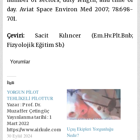
day. Aviat Space Environ Med 2007; 78:698-
701.
Çeviri:
Sacit Kılıncer (Em.Hv.Plt.Bnb;
Fizyolojik Eğitim Sb.)
Yorumlar
İlgili
YORGUN PİLOT
TEHLİKELİ PİLOTTUR
Yazar : Prof. Dr.
Muzaffer Çetingüç
Yayınlanma tarihi : 1
Mart 2022
Uçuş Ekipleri Yorgunluğu
https://www.airkule.com/yazar/YORGUN-
Nedir?
30 Eylül 2024
PILOT-TEHLIKELI-