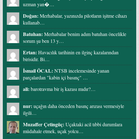
uzman yan�…
Doğan:
Merhabalar, yazınızda pilotların işitme cihazı
kullanab…
Batuhan:
Merhabalar benim adım batuhan öncelikle
sorum şu ben 13 y…
Ertan:
Havacılık tarihinin en ilginç kazalarından
birisidir. Bi…
İsmail ÖCAL:
NTSB incelemesinde yanan
parçalardan "kabin içi basınç" …
ali:
barotravma bir iş kazası mıdır?…
nur:
uçağın daha önceden basınç arızası vermesiyle
ilgili…
Muzaffer Çetingüç:
Uçaktaki acil tıbbi durumlara
müdahale etmek, uçak yolcu…