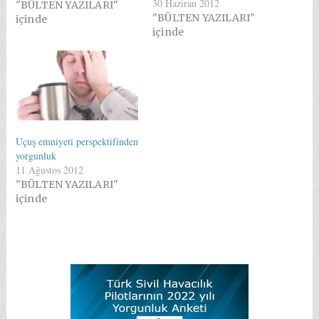
30 Haziran 2012
PILOTTUR/2776/
"BÜLTEN YAZILARI"
"BÜLTEN YAZILARI"
Yorgunluk, çalışmanın
içinde
içinde
doğal sonucu olduğu
kadar, insan bedenini
dinlenmeye
yönlendiren bir
savunma
mekanizmasıdır. Eski
zamanlardaki çalışma
temposu insanları
Uçuş emniyeti perspektifinden
zihnen ve bedenen
yorgunluk
aşırı zorlamadığı için
11 Ağustos 2012
yorgunluk kavramı
"BÜLTEN YAZILARI"
günlük yaşamda çok
içinde
yer tutmazdı. Batı
dillerine etimolojik
olarak girişi 350…