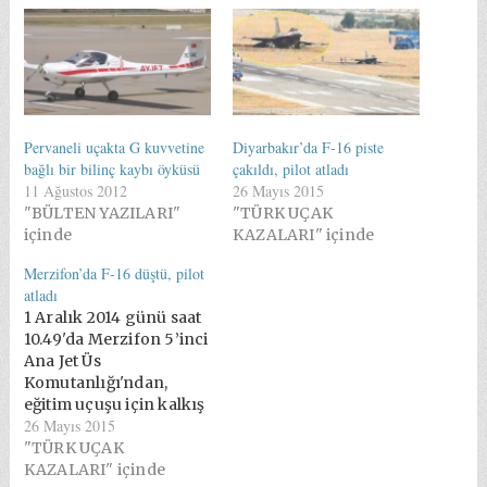
Pervaneli uçakta G kuvvetine
Diyarbakır’da F-16 piste
bağlı bir bilinç kaybı öyküsü
çakıldı, pilot atladı
11 Ağustos 2012
26 Mayıs 2015
"BÜLTEN YAZILARI"
"TÜRK UÇAK
içinde
KAZALARI" içinde
Merzifon’da F-16 düştü, pilot
atladı
1 Aralık 2014 günü saat
10.49'da Merzifon 5’inci
Ana Jet Üs
Komutanlığı'ndan,
eğitim uçuşu için kalkış
26 Mayıs 2015
yapan 152'nci Filoya ait
F-16C uçağı saat 12.05'te
"TÜRK UÇAK
Merzifon'un 36 km
KAZALARI" içinde