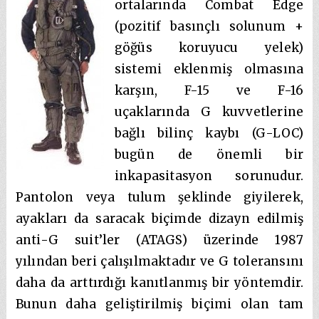
ortalarında Combat Edge
(pozitif basınçlı solunum +
göğüs koruyucu yelek)
sistemi eklenmiş olmasına
karşın, F-15 ve F-16
uçaklarında G kuvvetlerine
bağlı bilinç kaybı (G-LOC)
bugün de önemli bir
inkapasitasyon sorunudur.
Pantolon veya tulum şeklinde giyilerek,
ayakları da saracak biçimde dizayn edilmiş
anti-G suit’ler (ATAGS) üzerinde 1987
yılından beri çalışılmaktadır ve G toleransını
daha da arttırdığı kanıtlanmış bir yöntemdir.
Bunun daha geliştirilmiş biçimi olan tam