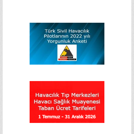
güneybatısındaki
Mecitözü / Konaklı
mevkiinde henüz
bilinmeyen bir nedenle
düştü; Plt.Ütğm. Ali Beke
Doğru uçaktan
paraşütle atladı ve sağ
olarak kurtuldu. Türk
Hava…