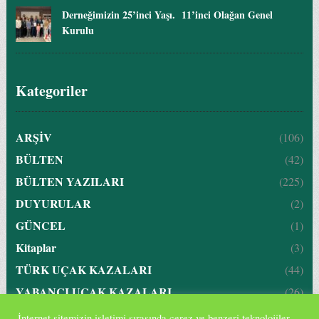
Derneğimizin 25’inci Yaşı. 11’inci Olağan Genel
Kurulu
Kategoriler
ARŞİV
(106)
BÜLTEN
(42)
BÜLTEN YAZILARI
(225)
DUYURULAR
(2)
GÜNCEL
(1)
Kitaplar
(3)
TÜRK UÇAK KAZALARI
(44)
YABANCI UÇAK KAZALARI
(26)
İnternet sitemizin işletimi sırasında çerez ve benzeri teknolojiler