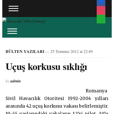
instagram
whatsapp
BÜLTEN YAZILARI
— 25 Temmuz 2012 at 22:49
Uçuş korkusu sıklığı
by
admin
Romanya
Sivil Havacılık Otoritesi 1992-2004 yılları
arasında 42 uçuş korkusu vakası belirlemiştir.
19-55 yaşlarındaki vakaların 12’si pilot, 30’u