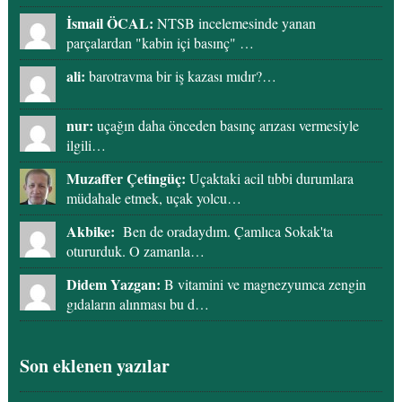
İsmail ÖCAL:
NTSB incelemesinde yanan
parçalardan "kabin içi basınç" …
ali:
barotravma bir iş kazası mıdır?…
nur:
uçağın daha önceden basınç arızası vermesiyle
ilgili…
Muzaffer Çetingüç:
Uçaktaki acil tıbbi durumlara
müdahale etmek, uçak yolcu…
Akbike:
Ben de oradaydım. Çamlıca Sokak'ta
otururduk. O zamanla…
Didem Yazgan:
B vitamini ve magnezyumca zengin
gıdaların alınması bu d…
Son eklenen yazılar