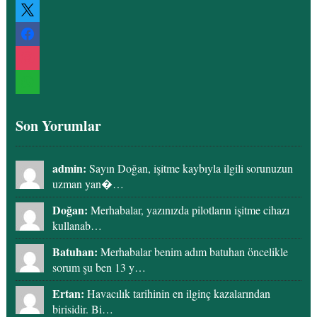
x
facebook
instagram
whatsapp
Son Yorumlar
admin:
Sayın Doğan, işitme kaybıyla ilgili sorunuzun
uzman yan�…
Doğan:
Merhabalar, yazınızda pilotların işitme cihazı
kullanab…
Batuhan:
Merhabalar benim adım batuhan öncelikle
sorum şu ben 13 y…
Ertan:
Havacılık tarihinin en ilginç kazalarından
birisidir. Bi…