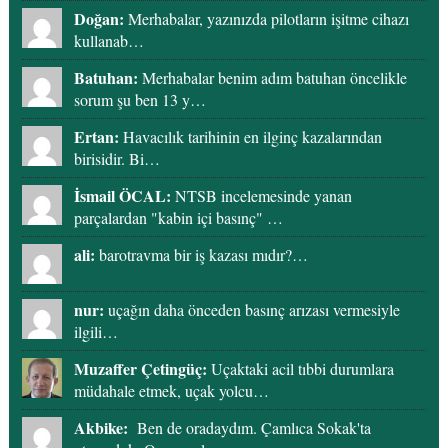
Doğan:
Merhabalar, yazınızda pilotların işitme cihazı
kullanab…
Batuhan:
Merhabalar benim adım batuhan öncelikle
sorum şu ben 13 y…
Ertan:
Havacılık tarihinin en ilginç kazalarından
birisidir. Bi…
İsmail ÖCAL:
NTSB incelemesinde yanan
parçalardan "kabin içi basınç" …
ali:
barotravma bir iş kazası mıdır?…
nur:
uçağın daha önceden basınç arızası vermesiyle
ilgili…
Muzaffer Çetingüç:
Uçaktaki acil tıbbi durumlara
müdahale etmek, uçak yolcu…
Akbike:
Ben de oradaydım. Çamlıca Sokak'ta