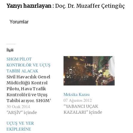
Yazıyı hazırlayan :
Doç. Dr. Muzaffer Çetingüç
Yorumlar
İlgili
SHGM PİLOT
KONTROLÖR VE UÇUŞ
TABİBİ ALACAK
Sivil Havacılık Genel
Müdürlüğü Kontrol
Pilotu, Hava Trafik
Meksika Kazası
Kontrolörü ve Uçuş
07 Ağustos 2012
Tabibi arıyor. SHGM’
"YABANCI UÇAK
30 Ocak 2014
den yapılan
KAZALARI" içinde
duyuruda, 5431 sayılı
"ARŞİV" içinde
Sivil Havacılık Genel
UÇUŞ VE YER
Müdürlüğü Teşkilat ve
EKİPLERİNE
Görevleri Hakkında