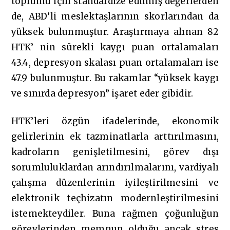
toplumu için standardize edilmiş değerlerden
de, ABD’li meslektaşlarının skorlarından da
yüksek bulunmuştur. Araştırmaya alınan 82
HTK’ nin sürekli kaygı puan ortalamaları
43.4, depresyon skalası puan ortalamaları ise
47.9 bulunmuştur. Bu rakamlar “yüksek kaygı
ve sınırda depresyon” işaret eder gibidir.
HTK’leri özgün ifadelerinde, ekonomik
gelirlerinin ek tazminatlarla arttırılmasını,
kadroların genişletilmesini, görev dışı
sorumluluklardan arındırılmalarını, vardiyalı
çalışma düzenlerinin iyileştirilmesini ve
elektronik teçhizatın modernleştirilmesini
istemekteydiler. Buna rağmen çoğunluğun
görevlerinden memnun olduğu ancak stres