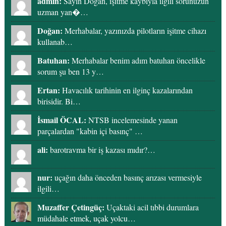
admin:
Sayın Doğan, işitme kaybıyla ilgili sorunuzun
uzman yan�…
Doğan:
Merhabalar, yazınızda pilotların işitme cihazı
kullanab…
Batuhan:
Merhabalar benim adım batuhan öncelikle
sorum şu ben 13 y…
Ertan:
Havacılık tarihinin en ilginç kazalarından
birisidir. Bi…
İsmail ÖCAL:
NTSB incelemesinde yanan
parçalardan "kabin içi basınç" …
ali:
barotravma bir iş kazası mıdır?…
nur:
uçağın daha önceden basınç arızası vermesiyle
ilgili…
Muzaffer Çetingüç:
Uçaktaki acil tıbbi durumlara
müdahale etmek, uçak yolcu…