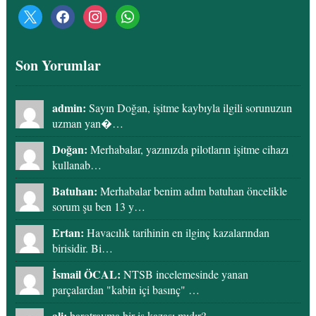
x
facebook
instagram
whatsapp
Son Yorumlar
admin:
Sayın Doğan, işitme kaybıyla ilgili sorunuzun
uzman yan�…
Doğan:
Merhabalar, yazınızda pilotların işitme cihazı
kullanab…
Batuhan:
Merhabalar benim adım batuhan öncelikle
sorum şu ben 13 y…
Ertan:
Havacılık tarihinin en ilginç kazalarından
birisidir. Bi…
İsmail ÖCAL:
NTSB incelemesinde yanan
parçalardan "kabin içi basınç" …
ali:
barotravma bir iş kazası mıdır?…