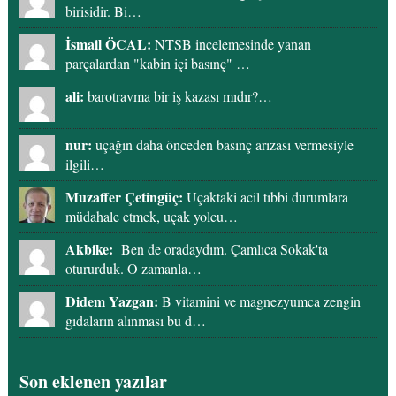
birisidir. Bi…
İsmail ÖCAL:
NTSB incelemesinde yanan
parçalardan "kabin içi basınç" …
ali:
barotravma bir iş kazası mıdır?…
nur:
uçağın daha önceden basınç arızası vermesiyle
ilgili…
Muzaffer Çetingüç:
Uçaktaki acil tıbbi durumlara
müdahale etmek, uçak yolcu…
Akbike:
Ben de oradaydım. Çamlıca Sokak'ta
otururduk. O zamanla…
Didem Yazgan:
B vitamini ve magnezyumca zengin
gıdaların alınması bu d…
Son eklenen yazılar