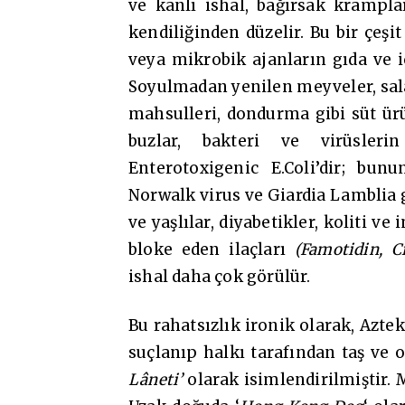
ve kanlı ishal, bağırsak krampla
kendiliğinden düzelir. Bu bir çeşi
veya mikrobik ajanların gıda ve 
Soyulmadan yenilen meyveler, salat
mahsulleri, dondurma gibi süt ürü
buzlar, bakteri ve virüsleri
Enterotoxigenic E.Coli’dir; bunu
Norwalk virus ve Giardia Lamblia g
ve yaşlılar, diyabetikler, koliti v
bloke eden ilaçları
(Famotidin, C
ishal daha çok görülür.
Bu rahatsızlık ironik olarak, Azte
suçlanıp halkı tarafından taş ve o
Lâneti’
olarak isimlendirilmiştir. 