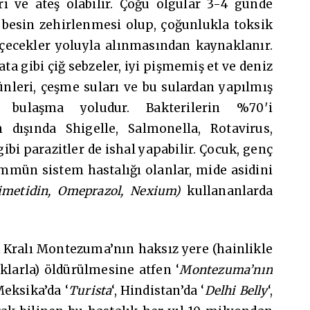
rı ve ateş olabilir. Çoğu olgular 3-4 günde
t besin zehirlenmesi olup, çoğunlukla toksik
içecekler yoluyla alınmasından kaynaklanır.
a gibi çiğ sebzeler, iyi pişmemiş et ve deniz
nleri, çeşme suları ve bu sulardan yapılmış
n bulaşma yoludur. Bakterilerin %70′i
n dışında Shigelle, Salmonella, Rotavirus,
ibi parazitler de ishal yapabilir. Çocuk, genç
e immün sistem hastalığı olanlar, mide asidini
imetidin, Omeprazol, Nexium)
kullananlarda
k Kralı Montezuma’nın haksız yere (hainlikle
klarla) öldürülmesine atfen ‘
Montezuma’nın
Meksika’da ‘
Turista
‘, Hindistan’da ‘
Delhi Belly
‘,