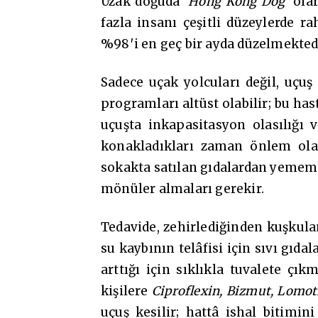
Uzak doğuda ‘
Hong Kong Dog
‘ ola
fazla insanı çeşitli düzeylerde r
%98′i en geç bir ayda düzelmekted
Sadece uçak yolcuları değil, uçuş 
programları altüst olabilir; bu ha
uçuşta inkapasitasyon olasılığı 
konakladıkları zaman önlem olar
sokakta satılan gıdalardan yememel
mönüler almaları gerekir.
Tedavide, zehirlediğinden kuşkul
su kaybının telâfisi için sıvı gıda
arttığı için sıklıkla tuvalete çı
kişilere
Ciproflexin, Bizmut, Lomot
uçuş kesilir; hattâ ishal bitimin