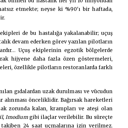
rak bilinen bu hastalık her yıl 10 milyondan
ahatsız etmekte; neyse ki %90′ı bir haftada,
ir.
ekipleri de bu hastalığa yakalanabilir; uçuş
stalık devam ederken görev yazılan pilotların
vardır… Uçuş ekiplerinin egzotik bölgelerde
ak hijyene daha fazla özen göstermeleri,
eri, özellikle pilotların restoranlarda farklı
anılan gıdalardan uzak durulması ve vücudun
lar alınması önceliklidir. Bağırsak hareketleri
kmak zorunda kalan, krampları ve ateşi olan
il, Imodium
gibi ilaçlar verilebilir. Bu süreçte
i takiben 24 saat uçmalarına izin verilmez.