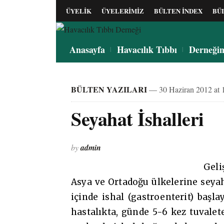
ÜYELİK
ÜYELERİMİZ
BÜLTEN İNDEX
BÜ
Anasayfa
Havacılık Tıbbı
Derneği
BÜLTEN YAZILARI
— 30 Haziran 2012 at 
Seyahat İshalleri
by
admin
Geli
Asya ve Ortadoğu ülkelerine seya
içinde ishal (gastroenterit) başlay
hastalıkta, günde 5-6 kez tuvale