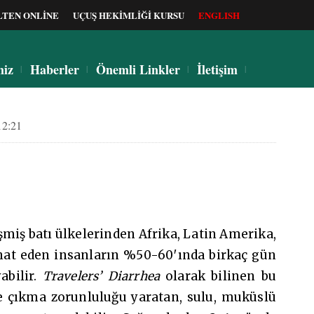
LTEN ONLİNE
UÇUŞ HEKİMLİĞİ KURSU
ENGLISH
miz
Haberler
Önemli Linkler
İletişim
12:21
şmiş batı ülkelerinden Afrika, Latin Amerika,
hat eden insanların %50-60′ında birkaç gün
abilir.
Travelers’ Diarrhea
olarak bilinen bu
te çıkma zorunluluğu yaratan, sulu, muküslü