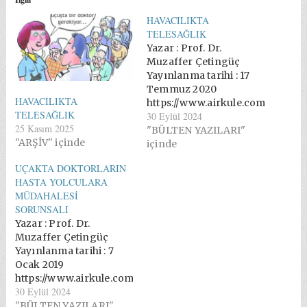
HAVACILIKTA
TELESAĞLIK
Yazar : Prof. Dr.
Muzaffer Çetingüç
Yayınlanma tarihi : 17
Temmuz 2020
HAVACILIKTA
https://www.airkule.com/yazar
TELESAĞLIK
30 Eylül 2024
TELESAGLIK/1383/ Acil
25 Kasım 2025
hasta ve yaralılara
"BÜLTEN YAZILARI"
"ARŞİV" içinde
müdahalede temel ilke,
içinde
doktorun hastaya
UÇAKTA DOKTORLARIN
ivedilikle gitmesidir.
HASTA YOLCULARA
Doktorun hastaya
MÜDAHALESİ
gitmesinin zor olduğu
SORUNSALI
durumlarda ise
Yazar : Prof. Dr.
hastanın hastaneye
Muzaffer Çetingüç
(doktora) getirilmesi
Yayınlanma tarihi : 7
gerekir ve bu amaçla
Ocak 2019
kara, deniz, hava
https://www.airkule.com/yazar/UCAKTA-
ambulansları
30 Eylül 2024
DOKTORLARIN-
kullanılmaktadır. Acil
HASTA-YOLCULARA-
"BÜLTEN YAZILARI"