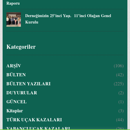
Raporu
Derneğimizin 25’inci Yaşı. 11’inci Olağan Genel
Kurulu
Kategoriler
ARŞİV
(106)
BÜLTEN
(42)
BÜLTEN YAZILARI
(225)
DUYURULAR
(2)
GÜNCEL
(1)
Kitaplar
(3)
TÜRK UÇAK KAZALARI
(44)
YABANCI UÇAK KAZALARI
(26)