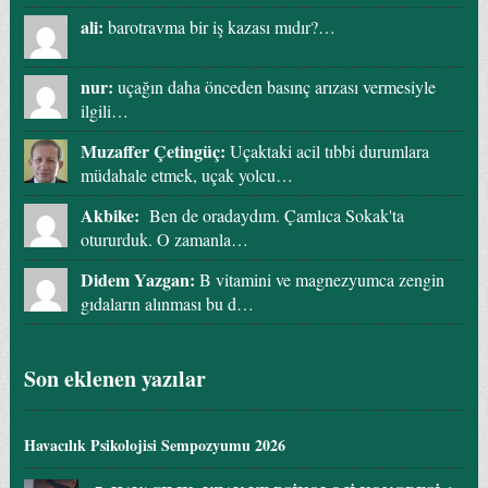
ali:
barotravma bir iş kazası mıdır?…
nur:
uçağın daha önceden basınç arızası vermesiyle
ilgili…
Muzaffer Çetingüç:
Uçaktaki acil tıbbi durumlara
müdahale etmek, uçak yolcu…
Akbike:
Ben de oradaydım. Çamlıca Sokak'ta
otururduk. O zamanla…
Didem Yazgan:
B vitamini ve magnezyumca zengin
gıdaların alınması bu d…
Son eklenen yazılar
Havacılık Psikolojisi Sempozyumu 2026