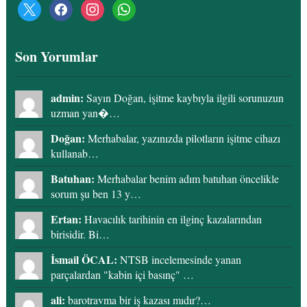
x
facebook
instagram
whatsapp
Son Yorumlar
admin:
Sayın Doğan, işitme kaybıyla ilgili sorunuzun
uzman yan�…
Doğan:
Merhabalar, yazınızda pilotların işitme cihazı
kullanab…
Batuhan:
Merhabalar benim adım batuhan öncelikle
sorum şu ben 13 y…
Ertan:
Havacılık tarihinin en ilginç kazalarından
birisidir. Bi…
İsmail ÖCAL:
NTSB incelemesinde yanan
parçalardan "kabin içi basınç" …
ali:
barotravma bir iş kazası mıdır?…