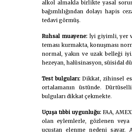
alkol almakla birlikte yasal soru
bağımlılığından dolayı hapis ce
tedavi görmüş.
Ruhsal muayene:
İyi giyimli, yer
teması kurmakta, konuşması norm
normal, yakın ve uzak belleği iyi.
hezeyan, halüsinasyon, süisidal dü
Test bulguları:
Dikkat, zihinsel e
ortalamanın üstünde. Dürtüselli
bulguları dikkat çekmekte.
Uçuşa tıbbi uygunluğu:
FAA, AMEX k
olan eylemlerle, gözlenen veya 
uçuştan elenme nedeni sayar. An