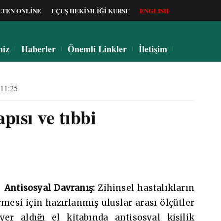
LTEN ONLİNE
UÇUŞ HEKİMLİĞİ KURSU
ENGLISH
miz
Haberler
Önemli Linkler
İletişim
11:25
apısı ve tıbbi
Antisosyal Davranış:
Zihinsel hastalıkların
irmesi için hazırlanmış uluslar arası ölçütler
yer aldığı el kitabında antisosyal kişilik