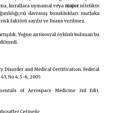
ma, kurallara uymama) veya
major
nitelikte
ğımlılığı,vs) davranış bozuklukları mutlaka
risk faktörü sayılır ve lisans verilmez.
tışıldı. Yoğun antisosyal öyküsü bulunan bu
edilmedi.
ty Disorder and Medical Certification. Federal
 43, No.4: 5-6, 2005
entals of Aerospace Medicine 3rd Edit.
 Muzaffer Çetingüç