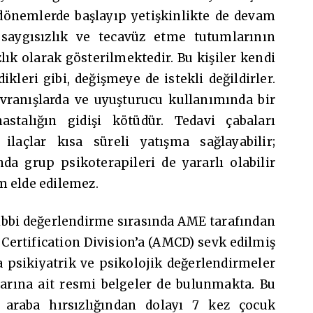
dönemlerde başlayıp yetişkinlikte de devam
saygısızlık ve tecavüz etme tutumlarının
zlık olarak gösterilmektedir. Bu kişiler kendi
kleri gibi, değişmeye de istekli değildirler.
avranışlarda ve uyuşturucu kullanımında bir
stalığın gidişi kötüdür. Tedavi çabaları
 ilaçlar kısa süreli yatışma sağlayabilir;
a grup psikoterapileri de yararlı olabilir
m elde edilemez.
ıbbi değerlendirme sırasında AME tarafından
Certification Division’a (AMCD) sevk edilmiş
 psikiyatrik ve psikolojik değerlendirmeler
larına ait resmi belgeler de bulunmakta. Bu
a araba hırsızlığından dolayı 7 kez çocuk