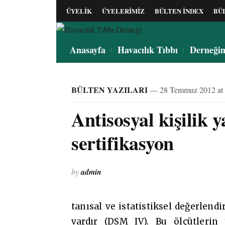
ÜYELİK
ÜYELERİMİZ
BÜLTEN İNDEX
BÜ
Anasayfa
Havacılık Tıbbı
Derneği
BÜLTEN YAZILARI
— 28 Temmuz 2012 at 
Antisosyal kişilik y
sertifikasyon
by
admin
tanısal ve istatistiksel değerlend
vardır (DSM IV). Bu ölçütlerin 