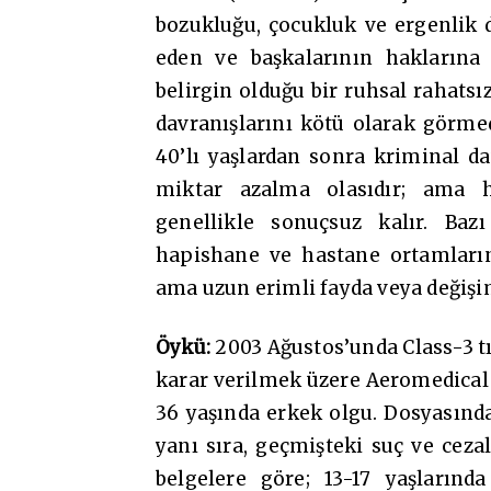
bozukluğu, çocukluk ve ergenlik 
eden ve başkalarının haklarına 
belirgin olduğu bir ruhsal rahatsı
davranışlarını kötü olarak görmedi
40’lı yaşlardan sonra kriminal d
miktar azalma olasıdır; ama ha
genellikle sonuçsuz kalır. Bazı
hapishane ve hastane ortamlarınd
ama uzun erimli fayda veya değişi
Öykü:
2003 Ağustos’unda Class-3 t
karar verilmek üzere Aeromedical 
36 yaşında erkek olgu. Dosyasında
yanı sıra, geçmişteki suç ve ceza
belgelere göre; 13-17 yaşlarınd