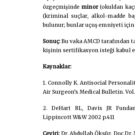
özgeçmişinde
minor
(okuldan kaç
(kriminal suçlar, alkol-madde ba
bulunur; bunlar uçuş emniyeti için 
Sonuç:
Bu vaka AMCD tarafından tar
kişinin sertifikasyon isteği kabul 
Kaynaklar:
1. Connolly K. Antisocial Personali
Air Surgeon’s Medical Bulletin. Vol.
2. DeHart RL, Davis JR Fundam
Lippincott W&W 2002 p.411
Çeviri:
Dr. Abdullah Öksüz, Doç.Dr.