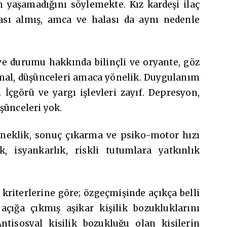
n yaşamadığını söylemekte. Kız kardeşi ilaç
zası almış, amca ve halası da aynı nedenle
 ve durumu hakkında bilinçli ve oryante, göz
al, düşünceleri amaca yönelik. Duygulanım
 İçgörü ve yargı işlevleri zayıf. Depresyon,
şünceleri yok.
sneklik, sonuç çıkarma ve psiko-motor hızı
k, isyankarlık, riskli tutumlara yatkınlık
riterlerine göre; özgeçmişinde açıkça belli
açığa çıkmış aşikar kişilik bozukluklarını
tisosyal kişilik bozukluğu olan kişilerin