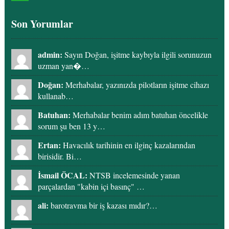
Son Yorumlar
admin:
Sayın Doğan, işitme kaybıyla ilgili sorunuzun
uzman yan�…
Doğan:
Merhabalar, yazınızda pilotların işitme cihazı
kullanab…
Batuhan:
Merhabalar benim adım batuhan öncelikle
sorum şu ben 13 y…
Ertan:
Havacılık tarihinin en ilginç kazalarından
birisidir. Bi…
İsmail ÖCAL:
NTSB incelemesinde yanan
parçalardan "kabin içi basınç" …
ali:
barotravma bir iş kazası mıdır?…