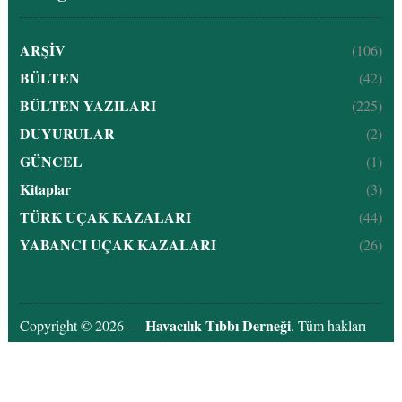
ARŞİV
(106)
BÜLTEN
(42)
BÜLTEN YAZILARI
(225)
DUYURULAR
(2)
GÜNCEL
(1)
Kitaplar
(3)
TÜRK UÇAK KAZALARI
(44)
YABANCI UÇAK KAZALARI
(26)
Havacılık Tıbbı Derneği
Copyright © 2026 —
. Tüm hakları
saklıdır.
Aytekin Topçu
Designed by