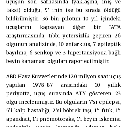
uçuşun son safhasında (yaklaşma, iniş ve
taksi) olduğu, 5’ inin ise bu sırada öldüğü
bildirilmiştir. 36 bin pilotun 10 yıl içindeki
uçuşlarını kapsayan diğer bir IATA
araştırmasında, tıbbi yetersizlik geçiren 26
olgunun analizinde, 10 enfarktüs, 7 epileptik
bayılma, 6 senkop ve 3 hipertansiyona bağlı
beyin kanaması olguları rapor edilmiştir.
ABD Hava Kuvvetlerinde 120 milyon saat uçuş
yapılan 1978-87 arasındaki 10 yıllık
periyotta, uçuş sırasında ATY gösteren 23
olgu incelenmiştir. Bu olguların 7’si epilepsi,
5’i kalp hastalığı, 2’si böbrek taşı, 1’i fıtık, 1’i
apandisit, 1’i pnömotoraks, 1’i beyin iskemisi