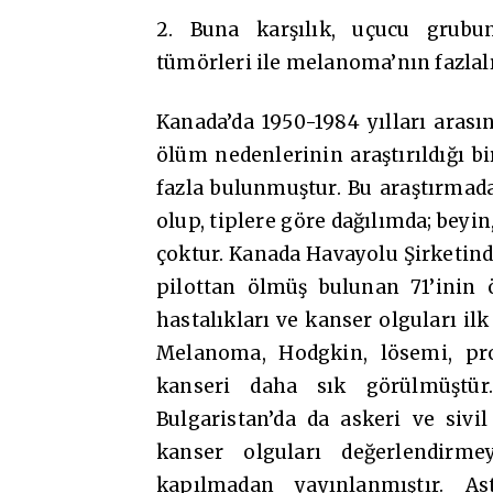
2. Buna karşılık, uçucu grubu
tümörleri ile melanoma’nın fazlalı
Kanada’da 1950-1984 yılları arası
ölüm nedenlerinin araştırıldığı b
fazla bulunmuştur. Bu araştırmada
olup, tiplere göre dağılımda; beyi
çoktur. Kanada Havayolu Şirketind
pilottan ölmüş bulunan 71’inin 
hastalıkları ve kanser olguları ilk
Melanoma, Hodgkin, lösemi, pros
kanseri daha sık görülmüştür
Bulgaristan’da da askeri ve siv
kanser olguları değerlendirme
kapılmadan yayınlanmıştır. As