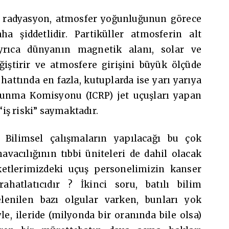
en radyasyon, atmosfer yoğunluğunun görece
ha şiddetlidir. Partiküller atmosferin alt
Ayrıca dünyanın magnetik alanı, solar ve
ğiştirir ve atmosfere girişini büyük ölçüde
 hattında en fazla, kutuplarda ise yarı yarıya
orunma Komisyonu (ICRP) jet uçuşları yapan
iş riski” saymaktadır.
 Bilimsel çalışmaların yapılacağı bu çok
avacılığının tıbbi üniteleri de dahil olacak
rketlerimizdeki uçuş personelimizin kanser
hatlatıcıdır ? İkinci soru, batılı bilim
lenilen bazı olgular varken, bunları yok
, ileride (milyonda bir oranında bile olsa)