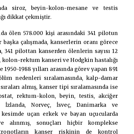
nda siroz, beyin-kolon-mesane ve testis
ğı dikkat çekmiştir.
nda ölen 578.000 kişi arasındaki 341 pilotun
ir başka çalışmada, kanserlerin oranı görece
, 341 pilottan kanserden ölenlerin sayısı 12
n, kolon-rektum kanseri ve Hodgkin hastalığı
e 1950-1988 yılları arasında görev yapan 891
ölüm nedenleri sıralamasında, kalp-damar
 sıraları almış, kanser tipi sıralamasında ise
tat, rektum-kolon, beyin, testis, akciğer
. İzlanda, Norveç, İsveç, Danimarka ve
il kesimde uçan erkek ve bayan uçucularda
ye alınmış, sonuçları hiçbir komplekse
tronotların kanser riskinin de kontrol