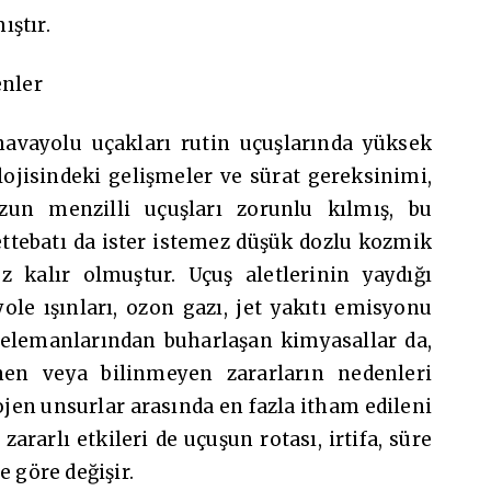
ıştır.
enler
 havayolu uçakları rutin uçuşlarında yüksek
lojisindeki gelişmeler ve sürat gereksinimi,
zun menzilli uçuşları zorunlu kılmış, bu
ttebatı da ister istemez düşük dozlu kozmik
 kalır olmuştur. Uçuş aletlerinin yaydığı
ole ışınları, ozon gazı, jet yakıtı emisyonu
ı elemanlarından buharlaşan kimyasallar da,
nen veya bilinmeyen zararların nedenleri
jen unsurlar arasında en fazla itham edileni
arlı etkileri de uçuşun rotası, irtifa, süre
e göre değişir.