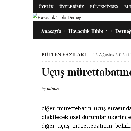
ÜYELİK
ÜYELERİMİZ
BÜLTEN İNDEX
BÜ
Anasayfa
Havacılık Tıbbı
Derneğ
BÜLTEN YAZILARI
— 12 Ağustos 2012 at 
Uçuş mürettabatınd
by
admin
diğer mürettebatın uçuş sırasınd
olabilecek özel durumlar üzerinde 
diğer uçuş mürettebatının belirli