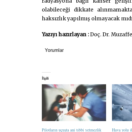
radyasyona bağlı kanser gelişt
olabileceği dikkate alınmamakt
haksızlık yapılmış olmayacak mıd
Yazıyı hazırlayan :
Doç. Dr. Muzaff
Yorumlar
İlgili
Pilotların uçuşta ani tıbbi yetmezlik
Hava yolu il