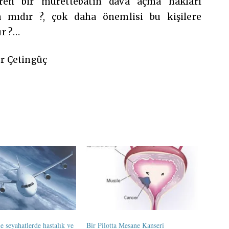
iren bir mürettebatın dava açma hakları
a mıdır ?, çok daha önemlisi bu kişilere
ır ?…
er Çetingüç
e seyahatlerde hastalık ve
Bir Pilotta Mesane Kanseri