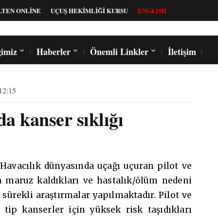
LTEN ONLİNE
UÇUŞ HEKİMLİĞİ KURSU
ENGLISH
imiz
Haberler
Önemli Linkler
İletişim
12:15
a kanser sıklığı
Havacılık dünyasında uçağı uçuran pilot ve
a maruz kaldıkları ve hastalık/ölüm nedeni
sürekli araştırmalar yapılmaktadır. Pilot ve
 tip kanserler için yüksek risk taşıdıkları