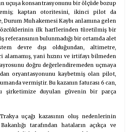
arın uçuşa konsantrasyonunu bir ölçüde bozup
miş; kaptan otoritesini, ikinci pilot da
ise, Durum Muhakemesi Kaybı anlamına gelen
özcüklerinin ilk harflerinden türetilmiş bir
rüş referansının bulunmadığı bir ortamda alet
stem devre dışı olduğundan, altimetre,
i alamamış, yani hızını ve irtifayı bilmeden
m cayrosunu doğru değerlendiremeden uçmaya
madan oryantasyonunu kaybetmiş olan pilot,
manda vermiştir. Bu kazanın faturası 6 can,
u şirketimize duyulan güvenin bir parça
 Trakya uçağı kazasının oluş nedenlerinin
Bakanlığı tarafından hataların açıkça ve