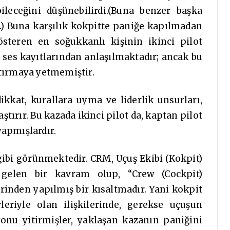
ileceğini düşünebilirdi.(Buna benzer başka
r.) Buna karşılık kokpitte paniğe kapılmadan
teren en soğukkanlı kişinin ikinci pilot
k ses kayıtlarından anlaşılmaktadır; ancak bu
stırmaya yetmemiştir.
ikkat, kurallara uyma ve liderlik unsurları,
ştırır. Bu kazada ikinci pilot da, kaptan pilot
yapmışlardır.
ibi görünmektedir. CRM, Uçuş Ekibi (Kokpit)
gelen bir kavram olup, “Crew (Cockpit)
nden yapılmış bir kısaltmadır. Yani kokpit
leriyle olan ilişkilerinde, gerekse uçuşun
yonu yitirmişler, yaklaşan kazanın paniğini