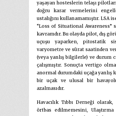
yaşayan hosteslerin telaşı pilotl
doğru karar vermelerini engelle
ustalığını kullanamamıştır. LSA 
“Loss of Situational Awareness” s
kavramdır. Bu olayda pilot, dış gö
uçuşu yaparken, pitostatik si
varyometre ve sürat saatinden ver
(veya yanlış bilgilerle) ve duru
çalışmıştır. Sonuçta vertigo ol
anormal durumdaki uçağa yanlış ku
bir uçak ve ulusal bir havayol
azalmasıdır.
Havacılık Tıbbı Derneği olarak,
örtbas edilmemesini, Ulaştırma 