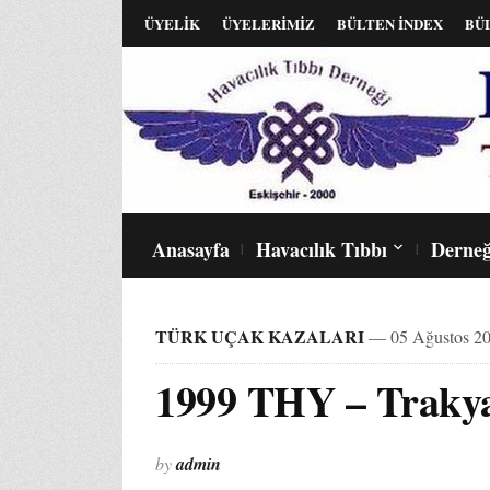
ÜYELİK
ÜYELERİMİZ
BÜLTEN İNDEX
BÜ
Anasayfa
Havacılık Tıbbı
Derneğ
TÜRK UÇAK KAZALARI
— 05 Ağustos 20
1999 THY – Trakya
by
admin