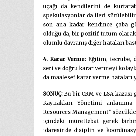
uçağı da kendilerini de kurtarab
spekülasyonlar da ileri sürülebili
son ana kadar kendince çaba gös
olduğu da, bir pozitif tutum olara
olumlu davranış diğer hataları ba
4. Karar Verme:
Eğitim, tecrübe, d
seri ve doğru karar vermeyi kolayla
da maalesef karar verme hataları 
SONUÇ:
Bu bir CRM ve LSA kazası g
Kaynakları Yönetimi anlamına 
Resources Management” sözcükleri
içindeki mürettebat gerek birbir
idaresinde disiplin ve koordinas