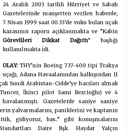
24 Aralık 2003 tarihli Hürriyet ve Sabah
Gazetelerinde manşetten verilen haberde,
7 Nisan 1999 saat 00.33’de vuku bulan uçak
kazasının raporu açıklanmakta ve “Kabin
Görevlileri Dikkat Dağıttı
” başlığı
kullanılmakta idi.
OLAY:
THY’nin Boeing 737-400 tipi Trakya
uçağı, Adana Havaalanından kalkışından 11
Uçak Suudi Arabistan-Cidde’ye hacıları almak
Tuncer, İkinci pilot Sami Bezcioğlu) ve 4
 havalanmıştı. Gazetelerde saniye saniye
slerin yalvarmalarını, paniklerini ve kaptanın
ttik, gidiyoruz, bas..” gibi konuşmalarını
tandartları Daire Bşk. Haydar Yalçın