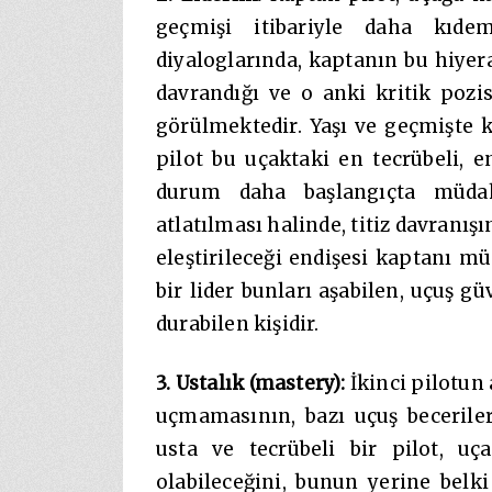
geçmişi itibariyle daha kıde
diyaloglarında, kaptanın bu hiyer
davrandığı ve o anki kritik pozi
görülmektedir. Yaşı ve geçmişte 
pilot bu uçaktaki en tecrübeli, e
durum daha başlangıçta müdaha
atlatılması halinde, titiz davranışı
eleştirileceği endişesi kaptanı m
bir lider bunları aşabilen, uçuş g
durabilen kişidir.
3. Ustalık (mastery):
İkinci pilotun 
uçmamasının, bazı uçuş becerile
usta ve tecrübeli bir pilot, uç
olabileceğini, bunun yerine belki