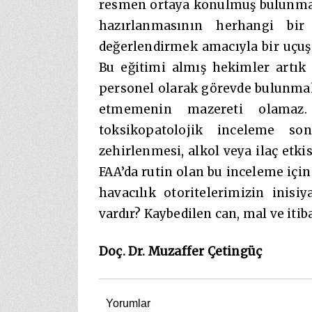
resmen ortaya konulmuş bulunması
hazırlanmasının herhangi bir
değerlendirmek amacıyla bir uçuş
Bu eğitimi almış hekimler artık
personel olarak görevde bulunmak
etmemenin mazereti olamaz.
toksikopatolojik inceleme so
zehirlenmesi, alkol veya ilaç etki
FAA’da rutin olan bu inceleme için
havacılık otoritelerimizin inis
vardır? Kaybedilen can, mal ve itib
Doç. Dr. Muzaffer Çetingüç
Yorumlar