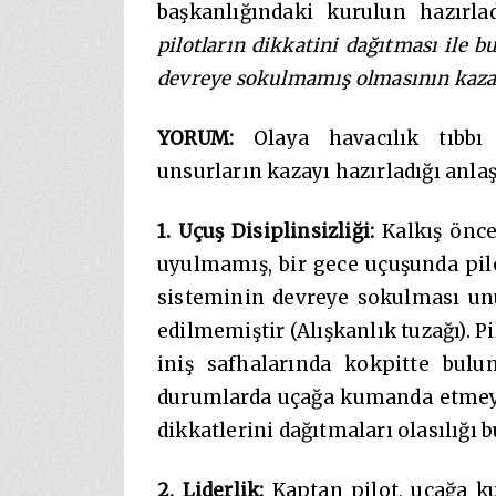
başkanlığındaki kurulun hazırlad
pilotların dikkatini dağıtması ile b
devreye sokulmamış olmasının kaza
YORUM:
Olaya havacılık tıbbı b
unsurların kazayı hazırladığı anla
1. Uçuş Disiplinsizliği:
Kalkış önce
uyulmamış, bir gece uçuşunda pilot
sisteminin devreye sokulması un
edilmemiştir (Alışkanlık tuzağı). Pi
iniş safhalarında kokpitte bulund
durumlarda uçağa kumanda etmeyen
dikkatlerini dağıtmaları olasılığı 
2. Liderlik:
Kaptan pilot, uçağa k