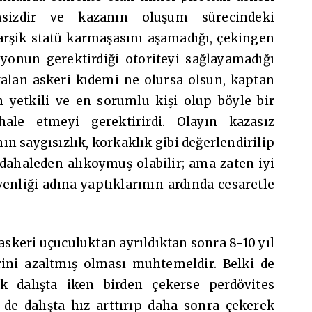
msizdir ve kazanın oluşum sürecindeki
arşik statü karmaşasını aşamadığı, çekingen
syonun gerektirdiği otoriteyi sağlayamadığı
kalan askeri kıdemi ne olursa olsun, kaptan
n yetkili ve en sorumlu kişi olup böyle bir
le etmeyi gerektirirdi. Olayın kazasız
nın saygısızlık, korkaklık gibi değerlendirilip
üdahaleden alıkoymuş olabilir; ama zaten iyi
üvenliği adına yaptıklarının ardında cesaretle
askeri uçuculuktan ayrıldıktan sonra 8-10 yıl
rini azaltmış olması muhtemeldir. Belki de
ak dalışta iken birden çekerse perdövites
 de dalışta hız arttırıp daha sonra çekerek