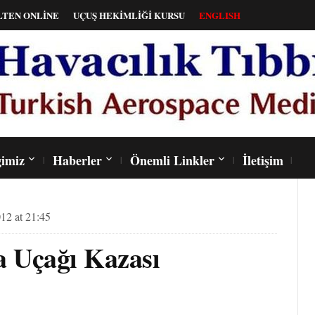
LTEN ONLİNE
UÇUŞ HEKİMLİĞİ KURSU
ENGLISH
imiz
Haberler
Önemli Linkler
İletişim
12 at 21:45
 Uçağı Kazası