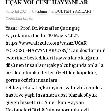
UÇAK YOLCUSU HAYVANLAR
30 Eylül 2024
by
admin
in
BÜLTEN YAZILARI
Yorumlara kapalı.
Yazar : Prof. Dr. Muzaffer Çetingüç
Yayınlanma tarihi : 19 Mayıs 2022
https://www.airkule.com/yazar/UCAK-
YOLCUSU-HAYVANLAR/2785/ ‘Can dostlarının’
evlerinde besledikleri hayvanlar olduğunu
düşünen insanlar, uçak yolculuğunda onlarla
birlikte olmak isterler. Özellikle köpekler,
görme özürlü insanlara
rehber/refakatçi/koruyucu, yalnızlık içindeki
hasta ve yaşlı insanlara dost olarak büyük
güven hissettirir. Amerikan Hayvan
Hastaneleri Birliği’nin raporunda, evli