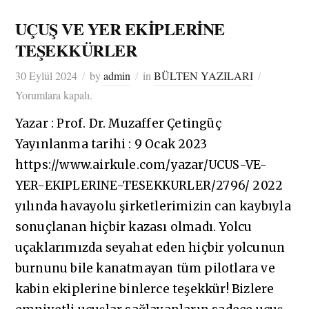
UÇUŞ VE YER EKİPLERİNE
TEŞEKKÜRLER
30 Eylül 2024
by
admin
in
BÜLTEN YAZILARI
Yorumlara kapalı.
Yazar : Prof. Dr. Muzaffer Çetingüç
Yayınlanma tarihi : 9 Ocak 2023
https://www.airkule.com/yazar/UCUS-VE-
YER-EKIPLERINE-TESEKKURLER/2796/ 2022
yılında havayolu şirketlerimizin can kaybıyla
sonuçlanan hiçbir kazası olmadı. Yolcu
uçaklarımızda seyahat eden hiçbir yolcunun
burnunu bile kanatmayan tüm pilotlara ve
kabin ekiplerine binlerce teşekkür! Bizlere