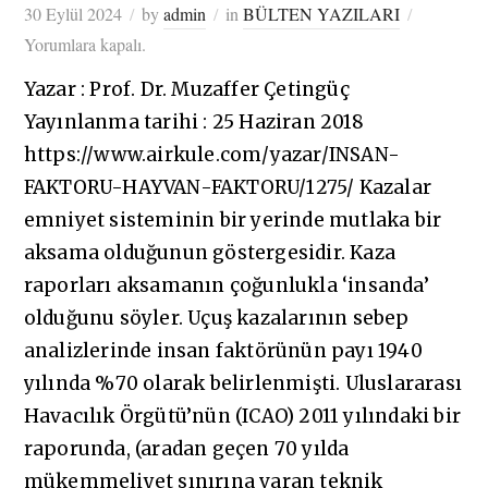
30 Eylül 2024
by
admin
in
BÜLTEN YAZILARI
Yorumlara kapalı.
Yazar : Prof. Dr. Muzaffer Çetingüç
Yayınlanma tarihi : 25 Haziran 2018
https://www.airkule.com/yazar/INSAN-
FAKTORU-HAYVAN-FAKTORU/1275/ Kazalar
emniyet sisteminin bir yerinde mutlaka bir
aksama olduğunun göstergesidir. Kaza
raporları aksamanın çoğunlukla ‘insanda’
olduğunu söyler. Uçuş kazalarının sebep
analizlerinde insan faktörünün payı 1940
yılında %70 olarak belirlenmişti. Uluslararası
Havacılık Örgütü’nün (ICAO) 2011 yılındaki bir
raporunda, (aradan geçen 70 yılda
mükemmeliyet sınırına varan teknik