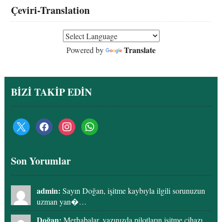
Çeviri-Translation
Translate
Powered by
BİZİ TAKİP EDİN
x
facebook
instagram
whatsapp
Son Yorumlar
admin:
Sayın Doğan, işitme kaybıyla ilgili sorunuzun
uzman yan�…
Doğan:
Merhabalar, yazınızda pilotların işitme cihazı