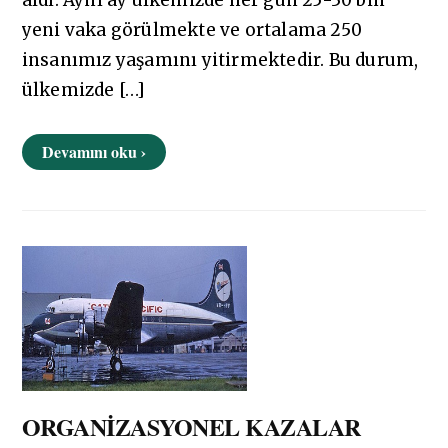
aldı. Aynı ay ülkemizde her gün 25-30 bin
yeni vaka görülmekte ve ortalama 250
insanımız yaşamını yitirmektedir. Bu durum,
ülkemizde […]
Devamını oku ›
ORGANİZASYONEL KAZALAR