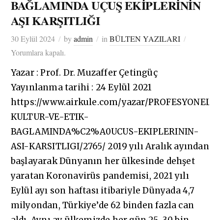
BAĞLAMINDA UÇUŞ EKİPLERİNİN
AŞI KARŞITLIĞI
30 Eylül 2024
by
admin
in
BÜLTEN YAZILARI
Yorumlara kapalı.
Yazar : Prof. Dr. Muzaffer Çetingüç
Yayınlanma tarihi : 24 Eylül 2021
https://www.airkule.com/yazar/PROFESYONEL-
KULTUR-VE-ETIK-
BAGLAMINDA%C2%A0UCUS-EKIPLERININ-
ASI-KARSITLIGI/2765/ 2019 yılı Aralık ayından
başlayarak Dünyanın her ülkesinde dehşet
yaratan Koronavirüs pandemisi, 2021 yılı
Eylül ayı son haftası itibariyle Dünyada 4,7
milyondan, Türkiye’de 62 binden fazla can