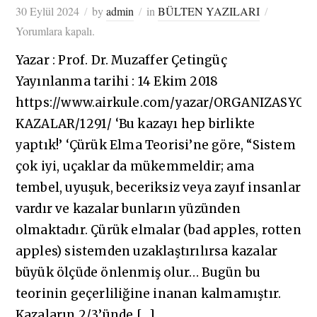
30 Eylül 2024
by
admin
in
BÜLTEN YAZILARI
Yorumlara kapalı.
Yazar : Prof. Dr. Muzaffer Çetingüç
Yayınlanma tarihi : 14 Ekim 2018
https://www.airkule.com/yazar/ORGANIZASYON
KAZALAR/1291/ ‘Bu kazayı hep birlikte
yaptık!’ ‘Çürük Elma Teorisi’ne göre, “Sistem
çok iyi, uçaklar da mükemmeldir; ama
tembel, uyuşuk, beceriksiz veya zayıf insanlar
vardır ve kazalar bunların yüzünden
olmaktadır. Çürük elmalar (bad apples, rotten
apples) sistemden uzaklaştırılırsa kazalar
büyük ölçüde önlenmiş olur… Bugün bu
teorinin geçerliliğine inanan kalmamıştır.
Kazaların 2/3’ünde […]