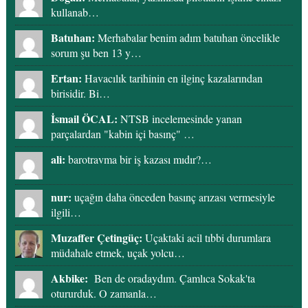
kullanab…
Batuhan:
Merhabalar benim adım batuhan öncelikle
sorum şu ben 13 y…
Ertan:
Havacılık tarihinin en ilginç kazalarından
birisidir. Bi…
İsmail ÖCAL:
NTSB incelemesinde yanan
parçalardan "kabin içi basınç" …
ali:
barotravma bir iş kazası mıdır?…
nur:
uçağın daha önceden basınç arızası vermesiyle
ilgili…
Muzaffer Çetingüç:
Uçaktaki acil tıbbi durumlara
müdahale etmek, uçak yolcu…
Akbike:
Ben de oradaydım. Çamlıca Sokak'ta
otururduk. O zamanla…