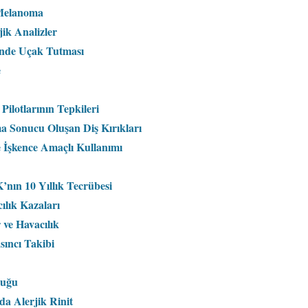
 Melanoma
ik Analizler
nde Uçak Tutması
e
ilotlarının Tepkileri
a Sonucu Oluşan Diş Kırıkları
Ve İşkence Amaçlı Kullanımı
nın 10 Yıllık Tecrübesi
ılık Kazaları
 ve Havacılık
ıncı Takibi
luğu
da Alerjik Rinit