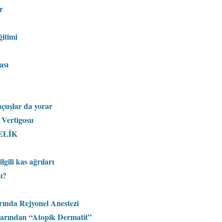
r
ğitimi
ası
uçuşlar da yorar
Vertigosu
LELİK
gili kas ağrıları
ı?
ında Rejyonel Anestezi
çılarından “Atopik Dermatit”