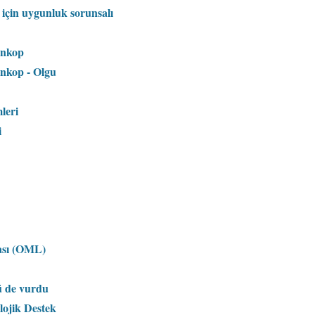
 için uygunluk sorunsalı
enkop
enkop - Olgu
leri
i
ması (OML)
ü de vurdu
lojik Destek