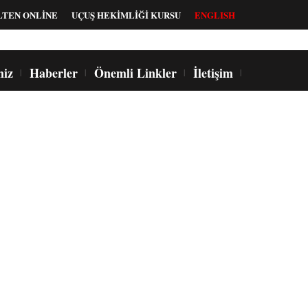
LTEN ONLİNE
UÇUŞ HEKİMLİĞİ KURSU
ENGLISH
miz
Haberler
Önemli Linkler
İletişim