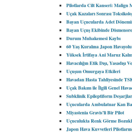
Pilotlarda Cilt Kanseri: Malign
Uçak Kazaları Sonrası Toksikoloj
Bayan Uçucularda Adet Dönemi
Bayan Uçuş Ekibinde Dismenor
Durum Muhakemesi Kaybı
60 Yaş Kuralına Japon Havayolu P
Yüksek İrtifaya Ani Maruz Kalm
Havacılığın Etik Dışı, Yasadışı 
Uçuşun Omurgaya Etkileri
Havadan Hasta Tahliyesinde TSK’
Uçak Bakım ile İlgili Genel Havac
Subklinik Epileptiform Deşarjlar
Uçucularda Ambulatuar Kan Bas
Miyastenia Gravis’li Bir Pilot
Uçuculukta Renk Görme Bozuk
Japon Hava Kuvvetleri Pilotların