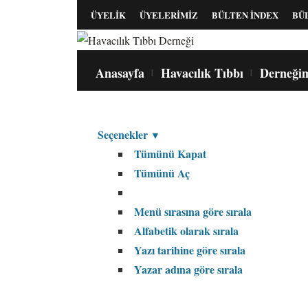
ÜYELİK
ÜYELERİMİZ
BÜLTEN İNDEX
BÜ
Anasayfa
Havacılık Tıbbı
Derneği
Seçenekler
▼
Tümünü Kapat
Tümünü Aç
Menü sırasına göre sırala
Alfabetik olarak sırala
Yazı tarihine göre sırala
Yazar adına göre sırala