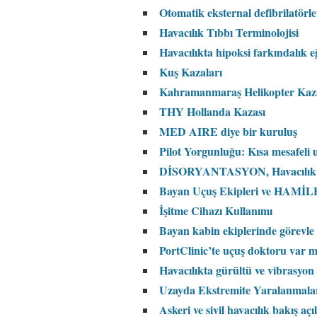
Otomatik eksternal defibrilatörle
Havacılık Tıbbı Terminolojisi
Havacılıkta hipoksi farkındalık e
Kuş Kazaları
Kahramanmaraş Helikopter Kaz
THY Hollanda Kazası
MED AIRE diye bir kuruluş
Pilot Yorgunluğu: Kısa mesafeli 
DİSORYANTASYON, Havacılık 
Bayan Uçuş Ekipleri ve HAMİ
İşitme Cihazı Kullanımı
Bayan kabin ekiplerinde görevle il
PortClinic’te uçuş doktoru var m
Havacılıkta gürültü ve vibrasyon
Uzayda Ekstremite Yaralanmalar
Askeri ve sivil havacılık bakış a