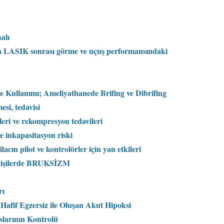
alı
ya LASIK sonrası görme ve uçuş performansındaki
 Kullanımı; Ameliyathanede Brifing ve Dibrifing
esi, tedavisi
eri ve rekompresyon tedavileri
ve inkapasitasyon riski
acın pilot ve kontrolörler için yan etkileri
n kişilerde BRUKSİZM
rı
 Hafif Egzersiz ile Oluşan Akut Hipoksi
slarının Kontrolü