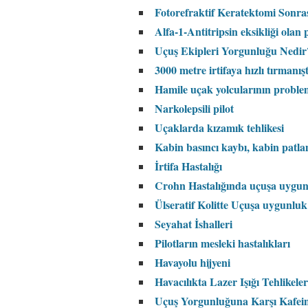
Fotorefraktif Keratektomi Sonr
Alfa-1-Antitripsin eksikliği olan p
Uçuş Ekipleri Yorgunluğu Nedir
3000 metre irtifaya hızlı tırmanış
Hamile uçak yolcularının proble
Narkolepsili pilot
Uçaklarda kızamık tehlikesi
Kabin basıncı kaybı, kabin patla
İrtifa Hastalığı
Crohn Hastalığında uçuşa uygu
Ülseratif Kolitte Uçuşa uygunluk
Seyahat İshalleri
Pilotların mesleki hastalıkları
Havayolu hijyeni
Havacılıkta Lazer Işığı Tehlikeler
Uçuş Yorgunluğuna Karşı Kafein