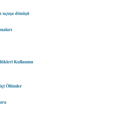
un uçuşa dönüşü
maları
lükleri Kullanımı
içi Ölümler
ura