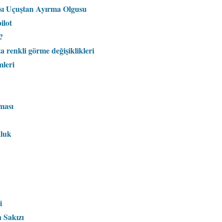
ası Uçuştan Ayırma Olgusu
ilot
?
ta renkli görme değişiklikleri
mleri
ması
nluk
i
 Sakızı