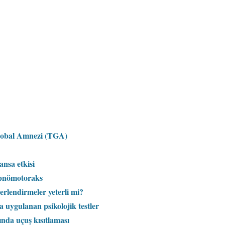
Global Amnezi (TGA)
ansa etkisi
n pnömotoraks
erlendirmeler yeterli mi?
 uygulanan psikolojik testler
ında uçuş kısıtlaması