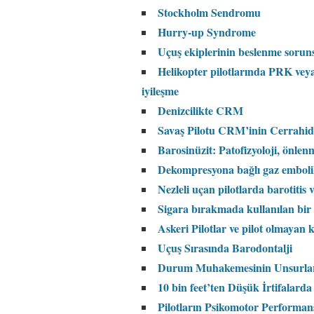
Stockholm Sendromu
Hurry-up Syndrome
Uçuş ekiplerinin beslenme soruns
Helikopter pilotlarında PRK ve
iyileşme
Denizcilikte CRM
Savaş Pilotu CRM’inin Cerrahide
Barosinüzit: Patofizyoloji, önlenm
Dekompresyona bağlı gaz embolil
Nezleli uçan pilotlarda barotitis 
Sigara bırakmada kullanılan bir il
Askeri Pilotlar ve pilot olmaya
Uçuş Sırasında Barodontalji
Durum Muhakemesinin Unsurla
10 bin feet’ten Düşük İrtifalarda
Pilotların Psikomotor Performan